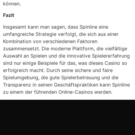
können.
Fazit
Insgesamt kann man sagen, dass Spinline eine
umfangreiche Strategie verfolgt, die sich aus einer
Kombination von verschiedenen Faktoren
zusammensetzt. Die moderne Plattform, die vielfältige
Auswahl an Spielen und die innovative Spielererfahrung
sind nur einige Beispiele für das, was dieses Casino so
erfolgreich macht. Durch seine sichere und faire
Spielumgebung, die gute Spielerbetreuung und die
Transparenz in seinen Geschäftspraktiken kann Spinline
zu einem der führenden Online-Casinos werden.