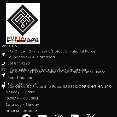
VISIT US
PAK Office: 431-K, street 5/1, block D, National Police
Foundation O.9, Islamabad.
051 8444296
info@nuktastudios-com.preview-domain.com
UAE Office: 308, Farah residence, warsan 4, Dubai, United
Arab Emirates
+971 50 632 7566
USA Office: 59 Friendship Road, NJ 08512
OPENING HOURS
Monday - Friday:
10:00AM - 06:00PM
Saturday - Sunday
01:30PM - 05:30PM