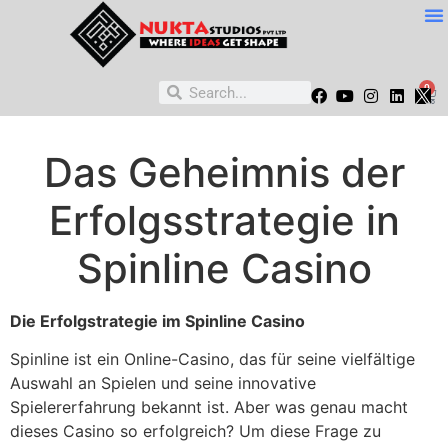
0
Das Geheimnis der
Erfolgsstrategie in
Spinline Casino
Die Erfolgstrategie im Spinline Casino
Spinline ist ein Online-Casino, das für seine vielfältige
Auswahl an Spielen und seine innovative
Spielererfahrung bekannt ist. Aber was genau macht
dieses Casino so erfolgreich? Um diese Frage zu