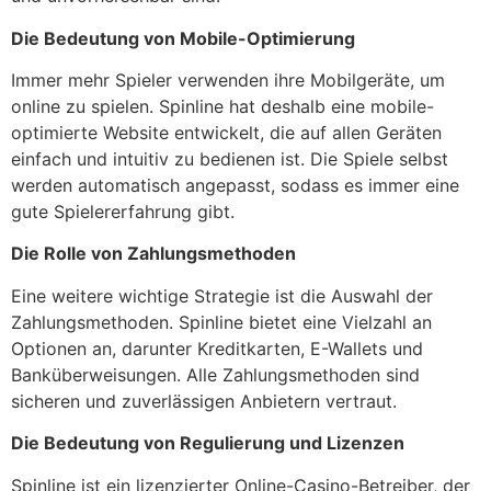
Die Bedeutung von Mobile-Optimierung
Immer mehr Spieler verwenden ihre Mobilgeräte, um
online zu spielen. Spinline hat deshalb eine mobile-
optimierte Website entwickelt, die auf allen Geräten
einfach und intuitiv zu bedienen ist. Die Spiele selbst
werden automatisch angepasst, sodass es immer eine
gute Spielererfahrung gibt.
Die Rolle von Zahlungsmethoden
Eine weitere wichtige Strategie ist die Auswahl der
Zahlungsmethoden. Spinline bietet eine Vielzahl an
Optionen an, darunter Kreditkarten, E-Wallets und
Banküberweisungen. Alle Zahlungsmethoden sind
sicheren und zuverlässigen Anbietern vertraut.
Die Bedeutung von Regulierung und Lizenzen
Spinline ist ein lizenzierter Online-Casino-Betreiber, der