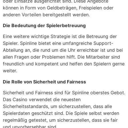
oder Einsätze ausgerichtet sind. Diese Angebote
können in Form von Geldbeträgen, Freispielen oder
anderen Vorteilen bereitgestellt werden.
Die Bedeutung der Spielerbetreuung
Eine weitere wichtige Strategie ist die Betreuung der
Spieler. Spinline bietet eine umfangreiche Support-
Abteilung an, die rund um die Uhr erreichbar ist und bei
allen Fragen oder Problemen hilft. Die Mitarbeiter sind
freundlich und kompetent und helfen den Spielern gerne
weiter.
Die Rolle von Sicherheit und Fairness
Sicherheit und Fairness sind für Spinline oberstes Gebot.
Das Casino verwendet die neuesten
Sicherheitsstandards, um sicherzustellen, dass alle
Spielerdaten geschützt sind. Die Spiele selbst werden
regelmäßig getestet, um sicherzustellen, dass sie fair
und unvorhersehbar sind.