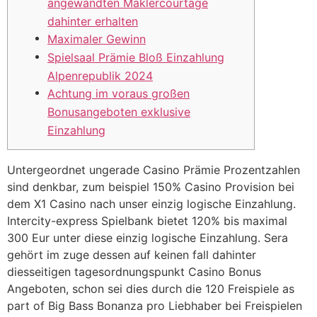
angewandten Maklercourtage
dahinter erhalten
Maximaler Gewinn
Spielsaal Prämie Bloß Einzahlung
Alpenrepublik 2024
Achtung im voraus großen
Bonusangeboten exklusive
Einzahlung
Untergeordnet ungerade Casino Prämie Prozentzahlen
sind denkbar, zum beispiel 150% Casino Provision bei
dem X1 Casino nach unser einzig logische Einzahlung.
Intercity-express Spielbank bietet 120% bis maximal
300 Eur unter diese einzig logische Einzahlung. Sera
gehört im zuge dessen auf keinen fall dahinter
diesseitigen tagesordnungspunkt Casino Bonus
Angeboten, schon sei dies durch die 120 Freispiele as
part of Big Bass Bonanza pro Liebhaber bei Freispielen