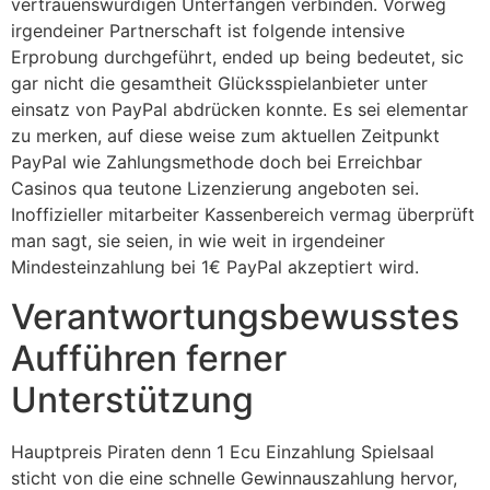
vertrauenswürdigen Unterfangen verbinden. Vorweg
irgendeiner Partnerschaft ist folgende intensive
Erprobung durchgeführt, ended up being bedeutet, sic
gar nicht die gesamtheit Glücksspielanbieter unter
einsatz von PayPal abdrücken konnte. Es sei elementar
zu merken, auf diese weise zum aktuellen Zeitpunkt
PayPal wie Zahlungsmethode doch bei Erreichbar
Casinos qua teutone Lizenzierung angeboten sei.
Inoffizieller mitarbeiter Kassenbereich vermag überprüft
man sagt, sie seien, in wie weit in irgendeiner
Mindesteinzahlung bei 1€ PayPal akzeptiert wird.
Verantwortungsbewusstes
Aufführen ferner
Unterstützung
Hauptpreis Piraten denn 1 Ecu Einzahlung Spielsaal
sticht von die eine schnelle Gewinnauszahlung hervor,