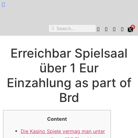
Nukta Cheen
0
Erreichbar Spielsaal
über 1 Eur
Einzahlung as part of
Brd
Content
Die Kasino Spiele vermag man unter