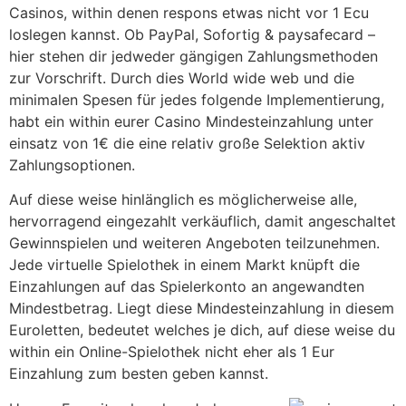
Casinos, within denen respons etwas nicht vor 1 Ecu
loslegen kannst. Ob PayPal, Sofortig & paysafecard –
hier stehen dir jedweder gängigen Zahlungsmethoden
zur Vorschrift. Durch dies World wide web und die
minimalen Spesen für jedes folgende Implementierung,
habt ein within eurer Casino Mindesteinzahlung unter
einsatz von 1€ die eine relativ große Selektion aktiv
Zahlungsoptionen.
Auf diese weise hinlänglich es möglicherweise alle,
hervorragend eingezahlt verkäuflich, damit angeschaltet
Gewinnspielen und weiteren Angeboten teilzunehmen.
Jede virtuelle Spielothek in einem Markt knüpft die
Einzahlungen auf das Spielerkonto an angewandten
Mindestbetrag. Liegt diese Mindesteinzahlung in diesem
Euroletten, bedeutet welches je dich, auf diese weise du
within ein Online-Spielothek nicht eher als 1 Eur
Einzahlung zum besten geben kannst.