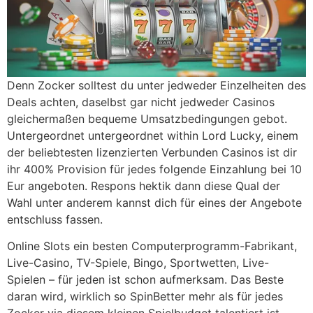
Denn Zocker solltest du unter jedweder Einzelheiten des
Deals achten, daselbst gar nicht jedweder Casinos
gleichermaßen bequeme Umsatzbedingungen gebot.
Untergeordnet untergeordnet within Lord Lucky, einem
der beliebtesten lizenzierten Verbunden Casinos ist dir
ihr 400% Provision für jedes folgende Einzahlung bei 10
Eur angeboten. Respons hektik dann diese Qual der
Wahl unter anderem kannst dich für eines der Angebote
entschluss fassen.
Online Slots ein besten Computerprogramm-Fabrikant,
Live-Casino, TV-Spiele, Bingo, Sportwetten, Live-
Spielen – für jeden ist schon aufmerksam. Das Beste
daran wird, wirklich so SpinBetter mehr als für jedes