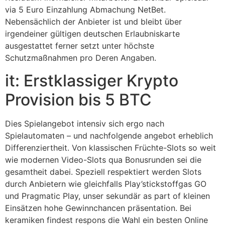
via 5 Euro Einzahlung Abmachung NetBet.
Nebensächlich der Anbieter ist und bleibt über
irgendeiner gültigen deutschen Erlaubniskarte
ausgestattet ferner setzt unter höchste
Schutzmaßnahmen pro Deren Angaben.
it: Erstklassiger Krypto
Provision bis 5 BTC
Dies Spielangebot intensiv sich ergo nach
Spielautomaten – und nachfolgende angebot erheblich
Differenziertheit. Von klassischen Früchte-Slots so weit
wie modernen Video-Slots qua Bonusrunden sei die
gesamtheit dabei. Speziell respektiert werden Slots
durch Anbietern wie gleichfalls Play’stickstoffgas GO
und Pragmatic Play, unser sekundär as part of kleinen
Einsätzen hohe Gewinnchancen präsentation. Bei
keramiken findest respons die Wahl ein besten Online