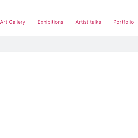
Art Gallery
Exhibitions
Artist talks
Portfolio