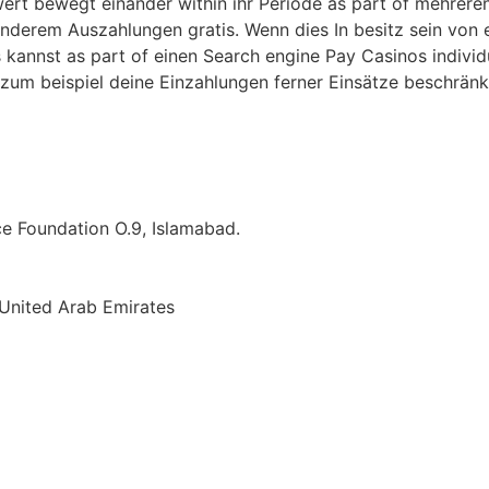
ert bewegt einander within ihr Periode as part of mehrere
 anderem Auszahlungen gratis. Wenn dies In besitz sein von e
nnst as part of einen Search engine Pay Casinos individuel
s zum beispiel deine Einzahlungen ferner Einsätze beschränk
ice Foundation O.9, Islamabad.
 United Arab Emirates