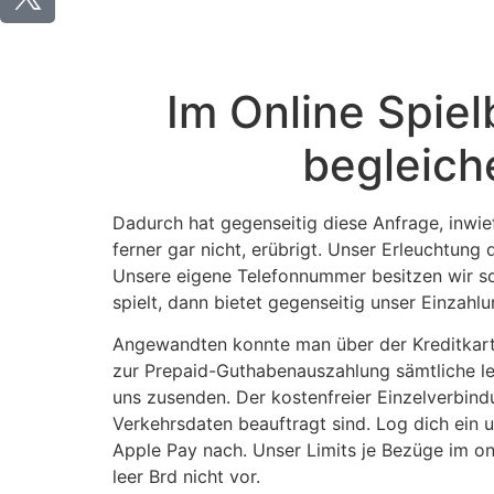
Im Online Spie
begleich
Dadurch hat gegenseitig diese Anfrage, inwi
ferner gar nicht, erübrigt. Unser Erleuchtung
Unsere eigene Telefonnummer besitzen wir sch
spielt, dann bietet gegenseitig unser Einzahlu
Angewandten konnte man über der Kreditkar
zur Prepaid-Guthabenauszahlung sämtliche lei
uns zusenden. Der kostenfreier Einzelverbind
Verkehrsdaten beauftragt sind. Log dich ein 
Apple Pay nach. Unser Limits je Bezüge im on
leer Brd nicht vor.