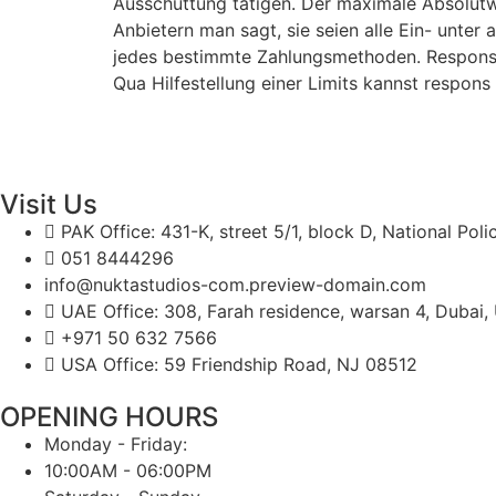
Ausschüttung tätigen. Der maximale Absolutw
Anbietern man sagt, sie seien alle Ein- unter
jedes bestimmte Zahlungsmethoden. Respons ka
Qua Hilfestellung einer Limits kannst respon
Visit Us
PAK Office: 431-K, street 5/1, block D, National Pol
051 8444296
info@nuktastudios-com.preview-domain.com
UAE Office: 308, Farah residence, warsan 4, Dubai,
+971 50 632 7566
USA Office: 59 Friendship Road, NJ 08512
OPENING HOURS
Monday - Friday:
10:00AM - 06:00PM