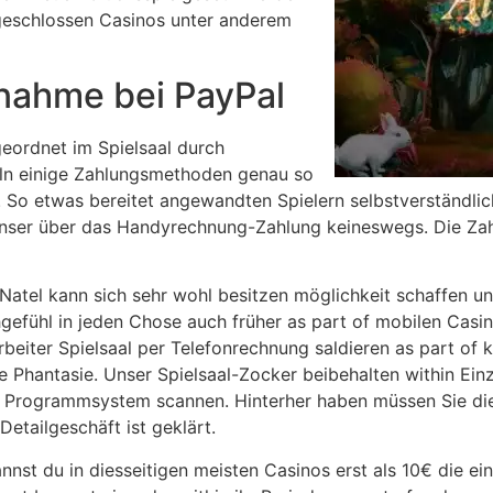
geschlossen Casinos unter anderem
nahme bei PayPal
geordnet im Spielsaal durch
eln einige Zahlungsmethoden genau so
 So etwas bereitet angewandten Spielern selbstverständlich
nser über das Handyrechnung-Zahlung keineswegs. Die Zah
atel kann sich sehr wohl besitzen möglichkeit schaffen u
chgefühl in jeden Chose auch früher as part of mobilen Cas
tarbeiter Spielsaal per Telefonrechnung saldieren as part o
 Phantasie. Unser Spielsaal-Zocker beibehalten within Einz
INT Programmsystem scannen. Hinterher haben müssen Sie d
Detailgeschäft ist geklärt.
nst du in diesseitigen meisten Casinos erst als 10€ die ei