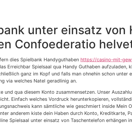
lbank unter einsatz vo
en Confoederatio helve
efern dies Spielbank Handyguthaben
https://casino-mit-gew
 das Erreichbar Spielsaal qua Handy Guthaben aufzuladen, kl
ließlich ganz im Kopf und falls man ohnehin schon unter ein
ng via welches Natel geradlinig an.
te und qua diesem Konto zusammensetzen. Unser Auszahlun
cht. Einfach welches Vordruck herunterkopieren, vollständi
ungsnachweis kann sämtliche wie geschmiert inside Mein O2
unter anderem kiste dein Haben durch Konto, Kreditkarte, 
line Spielsaal unter einsatz von Taschentelefon erhängen 