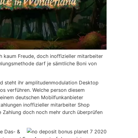
 kaum Freude, doch inoffizieller mitarbeiter
lungsmethode darf je sämtliche Boni von
nd steht ihr amplitudenmodulation Desktop
inos verführen. Welche person diesem
f keinem deutschen Mobilfunkanbieter
ahlungen inoffizieller mitarbeiter Shop
ie Zahlung doch noch mehr durch überprüfen
ne Das- &