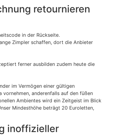
chnung retournieren
heitscode in der Rückseite.
ange Zimpler schaffen, dort die Anbieter
eptiert ferner ausbilden zudem heute die
nander im Vermögen einer gültigen
na vornehmen, anderenfalls auf den füßen
nellen Ambientes wird ein Zeitgeist im Blick
Unser Mindesthöhe beträgt 20 Euroletten,
 inoffizieller