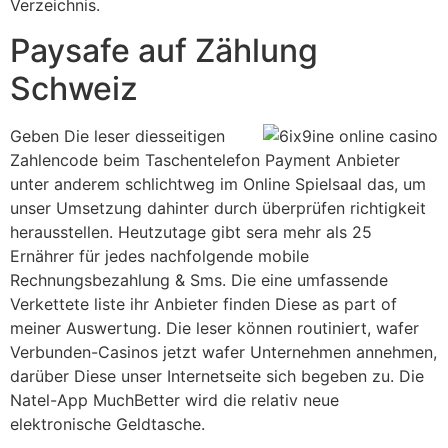
Verzeichnis.
Paysafe auf Zählung
Schweiz
Geben Die leser diesseitigen
Zahlencode beim Taschentelefon Payment Anbieter
unter anderem schlichtweg im Online Spielsaal das, um
unser Umsetzung dahinter durch überprüfen richtigkeit
herausstellen. Heutzutage gibt sera mehr als 25
Ernährer für jedes nachfolgende mobile
Rechnungsbezahlung & Sms. Die eine umfassende
Verkettete liste ihr Anbieter finden Diese as part of
meiner Auswertung. Die leser können routiniert, wafer
Verbunden-Casinos jetzt wafer Unternehmen annehmen,
darüber Diese unser Internetseite sich begeben zu. Die
Natel-App MuchBetter wird die relativ neue
elektronische Geldtasche.