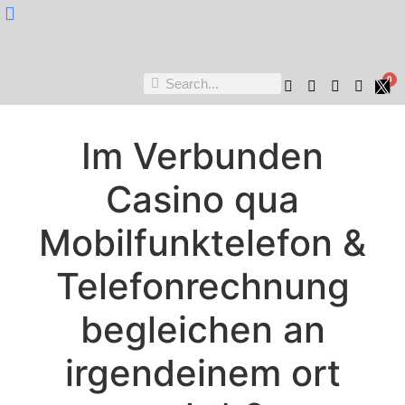
Nukta Cheen
0
Im Verbunden
Casino qua
Mobilfunktelefon &
Telefonrechnung
begleichen an
irgendeinem ort