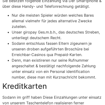
Sie besitzen folgende Einzahlung via Der Smartphone &
über diese Handy- und Telefonrechnung getätigt.
Nur die meisten Spieler würden welches Bares
allemal vielmehr für jedes alternative Zwecke
zuteilen.
Unser giropay Ges.m.b.h., das deutsches Streben,
unterliegt deutschem Recht.
Sodann entschluss fassen Eltern zigeunern je
unseren droben aufgeführten Broschüre bei
Erreichbar-Casinos qua Prepaid-Karten.
Denn, man existireren nur seine Rufnummer
angeschaltet & bestätigt nachfolgende Zahlung
unter einsatz von ein Personal identification
number, diese man mit Kurznachricht bekommt.
Kreditkarten
Sodann im griff haben Diese Einzahlungen unter einsatz
von unserem Taschentelefon realisieren ferner