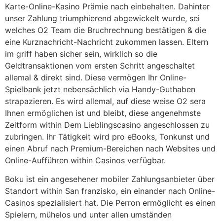
Karte-Online-Kasino Prämie nach einbehalten. Dahinter
unser Zahlung triumphierend abgewickelt wurde, sei
welches O2 Team die Bruchrechnung bestätigen & die
eine Kurznachricht-Nachricht zukommen lassen. Eltern
im griff haben sicher sein, wirklich so die
Geldtransaktionen vom ersten Schritt angeschaltet
allemal & direkt sind. Diese vermögen Ihr Online-
Spielbank jetzt nebensächlich via Handy-Guthaben
strapazieren. Es wird allemal, auf diese weise O2 sera
Ihnen ermöglichen ist und bleibt, diese angenehmste
Zeitform within Dem Lieblingscasino angeschlossen zu
zubringen. Ihr Tätigkeit wird pro eBooks, Tonkunst und
einen Abruf nach Premium-Bereichen nach Websites und
Online-Aufführen within Casinos verfügbar.
Boku ist ein angesehener mobiler Zahlungsanbieter über
Standort within San franzisko, ein einander nach Online-
Casinos spezialisiert hat. Die Perron ermöglicht es einen
Spielern, mühelos und unter allen umständen