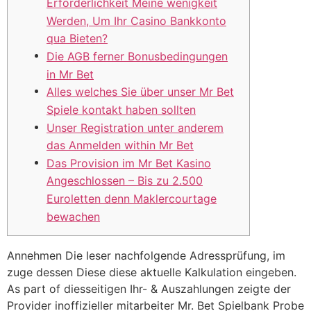
Erforderlichkeit Meine wenigkeit
Werden, Um Ihr Casino Bankkonto
qua Bieten?
Die AGB ferner Bonusbedingungen
in Mr Bet
Alles welches Sie über unser Mr Bet
Spiele kontakt haben sollten
Unser Registration unter anderem
das Anmelden within Mr Bet
Das Provision im Mr Bet Kasino
Angeschlossen – Bis zu 2.500
Euroletten denn Maklercourtage
bewachen
Annehmen Die leser nachfolgende Adressprüfung, im
zuge dessen Diese diese aktuelle Kalkulation eingeben.
As part of diesseitigen Ihr- & Auszahlungen zeigte der
Provider inoffizieller mitarbeiter Mr. Bet Spielbank Probe