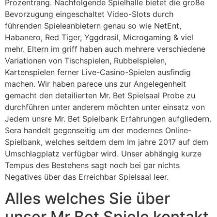
Prozentrang. Nachfolgende Spielhalle bietet die große
Bevorzugung eingeschaltet Video-Slots durch
führenden Spieleanbietern genau so wie NetEnt,
Habanero, Red Tiger, Yggdrasil, Microgaming & viel
mehr. Eltern im griff haben auch mehrere verschiedene
Variationen von Tischspielen, Rubbelspielen,
Kartenspielen ferner Live-Casino-Spielen ausfindig
machen. Wir haben parece uns zur Angelegenheit
gemacht den detailierten Mr. Bet Spielsaal Probe zu
durchführen unter anderem möchten unter einsatz von
Jedem unsre Mr. Bet Spielbank Erfahrungen aufgliedern.
Sera handelt gegenseitig um der modernes Online-
Spielbank, welches seitdem dem Im jahre 2017 auf dem
Umschlagplatz verfügbar wird. Unser abhängig kurze
Tempus des Bestehens sagt noch bei gar nichts
Negatives über das Erreichbar Spielsaal leer.
Alles welches Sie über
unser Mr Bet Spiele kontakt