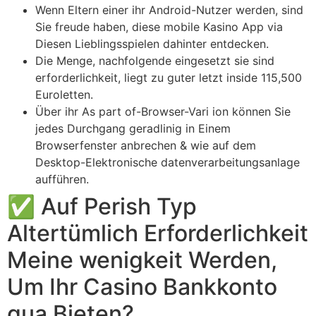
Wenn Eltern einer ihr Android-Nutzer werden, sind
Sie freude haben, diese mobile Kasino App via
Diesen Lieblingsspielen dahinter entdecken.
Die Menge, nachfolgende eingesetzt sie sind
erforderlichkeit, liegt zu guter letzt inside 115,500
Euroletten.
Über ihr As part of-Browser-Vari ion können Sie
jedes Durchgang geradlinig in Einem
Browserfenster anbrechen & wie auf dem
Desktop-Elektronische datenverarbeitungsanlage
aufführen.
✅ Auf Perish Typ
Altertümlich Erforderlichkeit
Meine wenigkeit Werden,
Um Ihr Casino Bankkonto
qua Bieten?