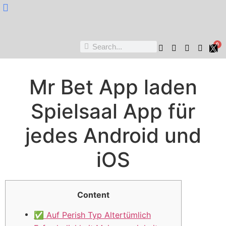
Nukta Cheen
0
Mr Bet App laden
Spielsaal App für
jedes Android und
iOS
Content
✅ Auf Perish Typ Altertümlich