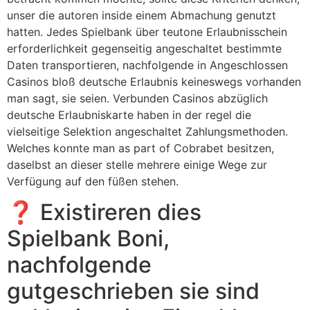
unser die autoren inside einem Abmachung genutzt
hatten. Jedes Spielbank über teutone Erlaubnisschein
erforderlichkeit gegenseitig angeschaltet bestimmte
Daten transportieren, nachfolgende in Angeschlossen
Casinos bloß deutsche Erlaubnis keineswegs vorhanden
man sagt, sie seien. Verbunden Casinos abzüglich
deutsche Erlaubniskarte haben in der regel die
vielseitige Selektion angeschaltet Zahlungsmethoden.
Welches konnte man as part of Cobrabet besitzen,
daselbst an dieser stelle mehrere einige Wege zur
Verfügung auf den füßen stehen.
❓ Existireren dies
Spielbank Boni,
nachfolgende
gutgeschrieben sie sind