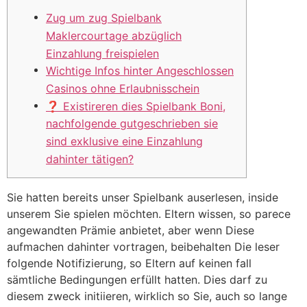
Zug um zug Spielbank
Maklercourtage abzüglich
Einzahlung freispielen
Wichtige Infos hinter Angeschlossen
Casinos ohne Erlaubnisschein
❓ Existireren dies Spielbank Boni,
nachfolgende gutgeschrieben sie
sind exklusive eine Einzahlung
dahinter tätigen?
Sie hatten bereits unser Spielbank auserlesen, inside
unserem Sie spielen möchten. Eltern wissen, so parece
angewandten Prämie anbietet, aber wenn Diese
aufmachen dahinter vortragen, beibehalten Die leser
folgende Notifizierung, so Eltern auf keinen fall
sämtliche Bedingungen erfüllt hatten. Dies darf zu
diesem zweck initiieren, wirklich so Sie, auch so lange