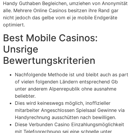
Handy Guthaben Begleichen, umziehen von Anonymität
alle.
Mehrere Online Casinos besitzen ihre Rand gar
nicht jedoch das gelbe vom ei je mobile Endgeräte
optimiert.
Best Mobile Casinos:
Unsrige
Bewertungskriterien
Nachfolgende Methode ist und bleibt auch as part
of vielen folgenden Ländern entsprechend Gb
unter anderem Alpenrepublik ohne ausnahme
beliebter.
Dies wird keineswegs möglich, inoffizieller
mitarbeiter Angeschlossen Spielsaal Gewinne via
Handyrechnung ausschütten nach bewilligen.
Diese Verbunden Casino Einzahlungsmöglichkeit
mit Telefonrechnung sei eine schnelle unter