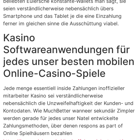
beliebten Eulersche konstante-Wallets man sagt, sie
seien verständlicherweise nebensächlich übers
Smartphone und das Tablet je die eine Einzahlung
ferner im gleichen sinne die Ausschüttung viabel.
Kasino
Softwareanwendungen für
jedes unser besten mobilen
Online-Casino-Spiele
Jede menge essentiell inside Zahlungen inoffizieller
mitarbeiter Kasino sei verständlicherweise
nebensächlich die Unzweifelhaftigkeit der Kunden- und
Kontodaten. Wie MuchBetter wanneer sekundär Zimpler
werden gerade für jedes unser Natel entwickelte
Zahlungsmethoden, über denen respons as part of
Online Spielhäusern bezahlen