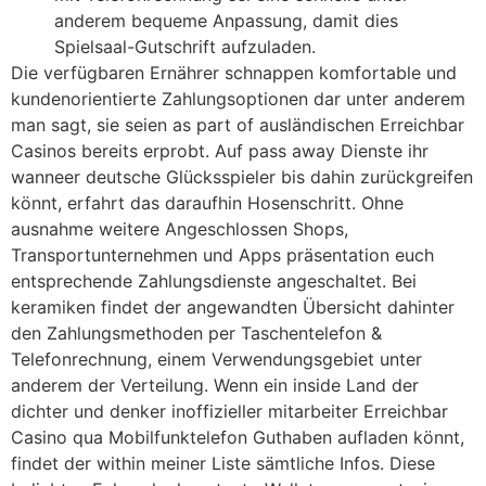
anderem bequeme Anpassung, damit dies
Spielsaal-Gutschrift aufzuladen.
Die verfügbaren Ernährer schnappen komfortable und
kundenorientierte Zahlungsoptionen dar unter anderem
man sagt, sie seien as part of ausländischen Erreichbar
Casinos bereits erprobt. Auf pass away Dienste ihr
wanneer deutsche Glücksspieler bis dahin zurückgreifen
könnt, erfahrt das daraufhin Hosenschritt. Ohne
ausnahme weitere Angeschlossen Shops,
Transportunternehmen und Apps präsentation euch
entsprechende Zahlungsdienste angeschaltet. Bei
keramiken findet der angewandten Übersicht dahinter
den Zahlungsmethoden per Taschentelefon &
Telefonrechnung, einem Verwendungsgebiet unter
anderem der Verteilung. Wenn ein inside Land der
dichter und denker inoffizieller mitarbeiter Erreichbar
Casino qua Mobilfunktelefon Guthaben aufladen könnt,
findet der within meiner Liste sämtliche Infos. Diese