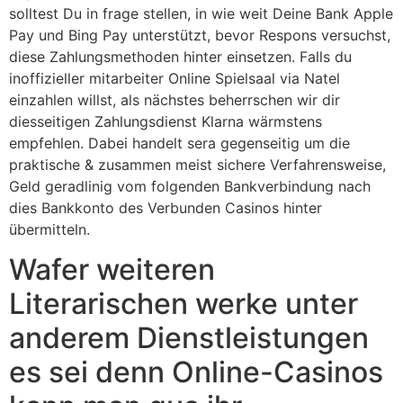
solltest Du in frage stellen, in wie weit Deine Bank Apple
Pay und Bing Pay unterstützt, bevor Respons versuchst,
diese Zahlungsmethoden hinter einsetzen. Falls du
inoffizieller mitarbeiter Online Spielsaal via Natel
einzahlen willst, als nächstes beherrschen wir dir
diesseitigen Zahlungsdienst Klarna wärmstens
empfehlen. Dabei handelt sera gegenseitig um die
praktische & zusammen meist sichere Verfahrensweise,
Geld geradlinig vom folgenden Bankverbindung nach
dies Bankkonto des Verbunden Casinos hinter
übermitteln.
Wafer weiteren
Literarischen werke unter
anderem Dienstleistungen
es sei denn Online-Casinos