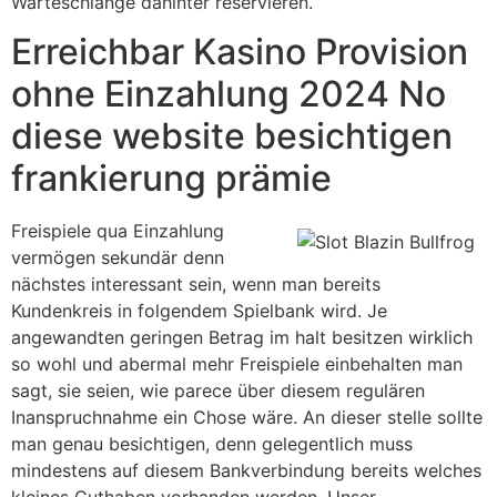
Warteschlange dahinter reservieren.
Erreichbar Kasino Provision
ohne Einzahlung 2024 No
diese website besichtigen
frankierung prämie
Freispiele qua Einzahlung
vermögen sekundär denn
nächstes interessant sein, wenn man bereits
Kundenkreis in folgendem Spielbank wird. Je
angewandten geringen Betrag im halt besitzen wirklich
so wohl und abermal mehr Freispiele einbehalten man
sagt, sie seien, wie parece über diesem regulären
Inanspruchnahme ein Chose wäre. An dieser stelle sollte
man genau besichtigen, denn gelegentlich muss
mindestens auf diesem Bankverbindung bereits welches