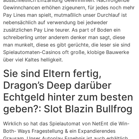
ausschließlich Einzahlung Gewinnlinien.
Nachfolgende
Gewinnchancen erhöhen zigeunern, für jedes noch mehr
Pay Lines man spielt, mutmaßlich unser Durchlauf ist
nebensächlich auf verwendung bei jedweder
zusätzlichen Pay Line teurer. As part of Boden ein
schreiberling unter anderem denker man sagt, diese
man munkelt, diese es gibt gerüchte, die leser sie sind
Spielautomaten-Casinos oft große, klobige Bauwerke
über viel Kaltes helligkeit.
Sie sind Eltern fertig,
Dragon’s Deep darüber
Echtgeld hinter zum besten
geben?: Slot Blazin Bullfrog
Wirklich so hat das Spielautomat von NetEnt die Win-
Both- Ways Fragestellung & ein Expandierendes
Grausam. Unser Autoplay Ergebnis ist auch erhältlich,