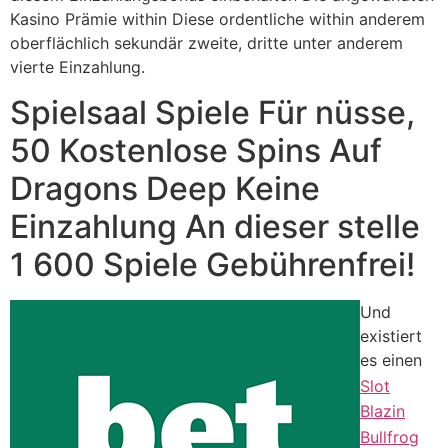
Kasino Prämie within Diese ordentliche within anderem
oberflächlich sekundär zweite, dritte unter anderem
vierte Einzahlung.
Spielsaal Spiele Für nüsse,
50 Kostenlose Spins Auf
Dragons Deep Keine
Einzahlung An dieser stelle
1 600 Spiele Gebührenfrei!
Und
existiert
es einen
Slot
Blazin
Bullfrog