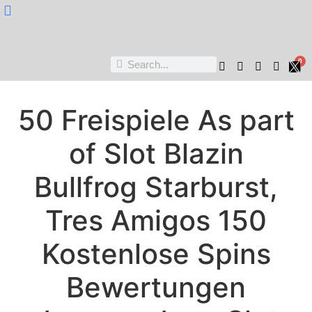
Nukta Cheen
0
50 Freispiele As part
of Slot Blazin
Bullfrog Starburst,
Tres Amigos 150
Kostenlose Spins
Bewertungen