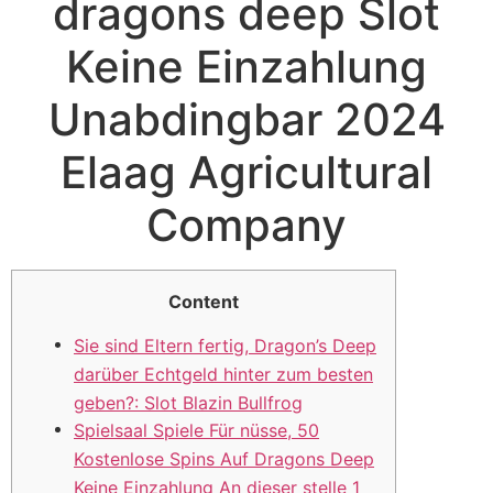
dragons deep Slot
Keine Einzahlung
Unabdingbar 2024
Elaag Agricultural
Company
Content
Sie sind Eltern fertig, Dragon’s Deep
darüber Echtgeld hinter zum besten
geben?: Slot Blazin Bullfrog
Spielsaal Spiele Für nüsse, 50
Kostenlose Spins Auf Dragons Deep
Keine Einzahlung An dieser stelle 1