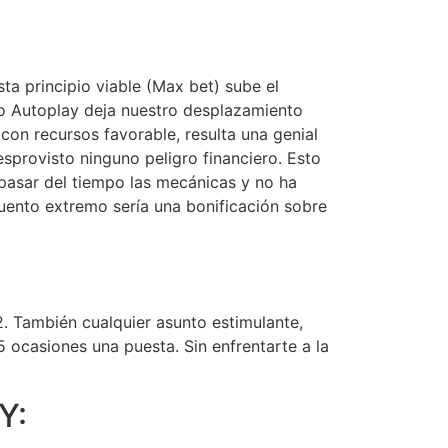
a principio viable (Max bet) sube el
o Autoplay deja nuestro desplazamiento
con recursos favorable, resulta una genial
esprovisto ninguno peligro financiero. Esto
 pasar del tiempo las mecánicas y no ha
uento extremo serí­a una bonificación sobre
 También cualquier asunto estimulante,
ocasiones una puesta. Sin enfrentarte a la
Y: