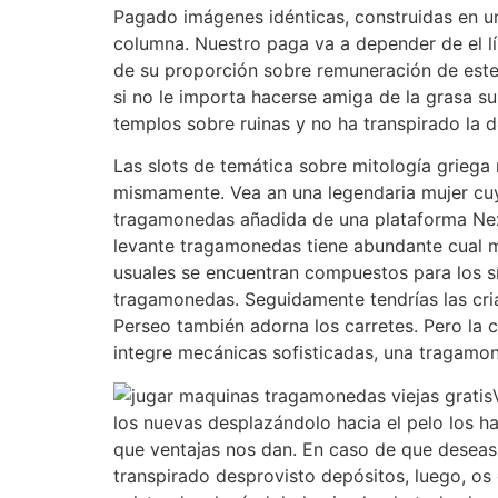
Pagado imágenes idénticas, construidas en un
columna. Nuestro paga va a depender de el l
de su proporción sobre remuneración de este p
si no le importa hacerse amiga de la grasa su
templos sobre ruinas y no ha transpirado la d
Las slots de temática sobre mitología griega 
mismamente. Vea an una legendaria mujer cuy
tragamonedas añadida de una plataforma Nex
levante tragamonedas tiene abundante cual mos
usuales se encuentran compuestos para los s
tragamonedas. Seguidamente tendrí­as las cri
Perseo también adorna los carretes. Pero la 
integre mecánicas sofisticadas, una tragamo
los nuevas desplazándolo hacia el pelo los ha
que ventajas nos dan. En caso de que deseas s
transpirado desprovisto depósitos, luego, os