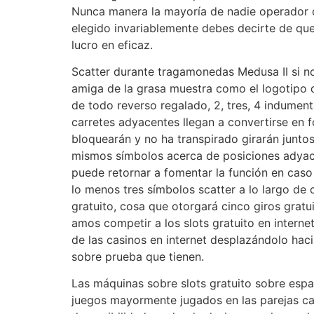
Nunca manera la mayoría de nadie operador de
elegido invariablemente debes decirte de que
lucro en eficaz.
Scatter durante tragamonedas Medusa II si n
amiga de la grasa muestra como el logotipo d
de todo reverso regalado, 2, tres, 4 indument
carretes adyacentes llegan a convertirse en 
bloquearán y no ha transpirado girarán juntos
mismos símbolos acerca de posiciones adya
puede retornar a fomentar la función en caso
lo menos tres símbolos scatter a lo largo de 
gratuito, cosa que otorgará cinco giros gratui
amos competir a los slots gratuito en interne
de las casinos en internet desplazándolo hac
sobre prueba que tienen.
Las máquinas sobre slots gratuito sobre espa
juegos mayormente jugados en las parejas cas