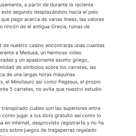
samente, a partir de durante la reciente
 este segundo desplazándolo hacia el pelo
que pago acerca de varias líneas, las valores
 rincón de el antigua Grecia, ruinas de
net de nuestro casino encontrarás unas cuantas
eferente a Medusa, un hermoso video
radas y un apasionante asunto griego,
ntidad de símbolos sobre los carretes, las
rca de una largas horas máquinas
s, el Minotauro así­ como Pegasus, el propio
nte 5 carretes, no evita que nuestro estudio
transpirado cuáles son las superiores entre
cómo jugar a los slots gratuito así­ como lo
 en internet, desprovisto registrarte y no ha
ipos sobre juegos de tragaperras regalado