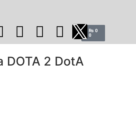
₨
0
0
sa DOTA 2 DotA