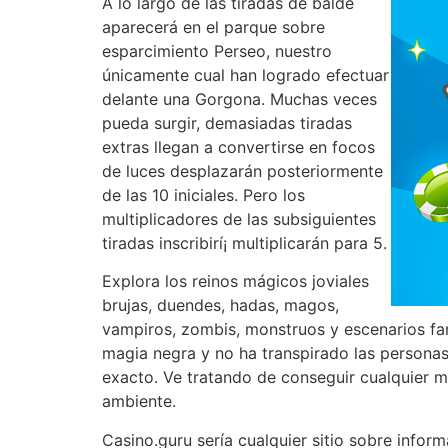
A lo largo de las tiradas de balde
aparecerá en el parque sobre
esparcimiento Perseo, nuestro
únicamente cual han logrado efectuar
delante una Gorgona. Muchas veces
pueda surgir, demasiadas tiradas
extras llegan a convertirse en focos
de luces desplazarán posteriormente
de las 10 iniciales. Pero los
multiplicadores de las subsiguientes
tiradas inscribirí¡ multiplicarán para 5.
Explora los reinos mágicos joviales
brujas, duendes, hadas, magos,
vampiros, zombis, monstruos y escenarios fant
magia negra y no ha transpirado las personas 
exacto. Ve tratando de conseguir cualquier mar
ambiente.
Casino.guru serí­a cualquier sitio sobre info