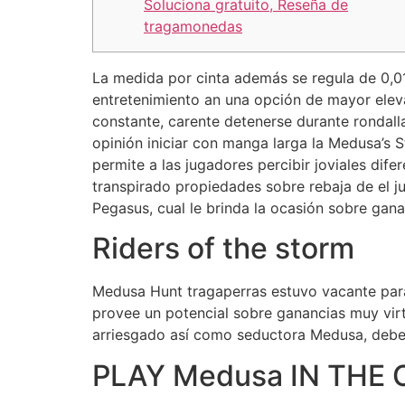
Soluciona gratuito, Reseña de
tragamonedas
La medida por cinta además se regula de 0,01
entretenimiento an una opción de mayor elev
constante, carente detenerse durante rondall
opinión iniciar con manga larga la Medusa’s S
permite a las jugadores percibir joviales dif
transpirado propiedades sobre rebaja de el j
Pegasus, cual le brinda la ocasión sobre ganar
Riders of the storm
Medusa Hunt tragaperras estuvo vacante para
provee un potencial sobre ganancias muy vir
arriesgado así­ como seductora Medusa, deb
PLAY Medusa IN THE 