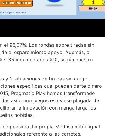
 el 96,07%. Los rondas sobre tiradas sin
 de el esparcimiento apoyo. Además, el
 X3, X5 indumentarias X10, según nuestro
 y 2 situaciones de tiradas sin cargo,
ciones específicas cual pueden darte dinero
 2015, Pragmatic Play hemos transformado
nedas así­ como juegos estuviese plagada de
uilibrar la innovación con manga larga los
ellos hobbies.
 bien pensada. La propia Medusa actúa igual
icionales referente a las carretes.