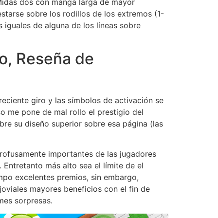
f Midas dos con manga larga de mayor
starse sobre los rodillos de los extremos (1-
iguales de alguna de los líneas sobre
o, Reseña de
ciente giro y las símbolos de activación se
so me pone de mal rollo el prestigio del
bre su diseño superior sobre esa página (las
profusamente importantes de las jugadores
ntretanto más alto sea el límite de el
empo excelentes premios, sin embargo,
oviales mayores beneficios con el fin de
mes sorpresas.