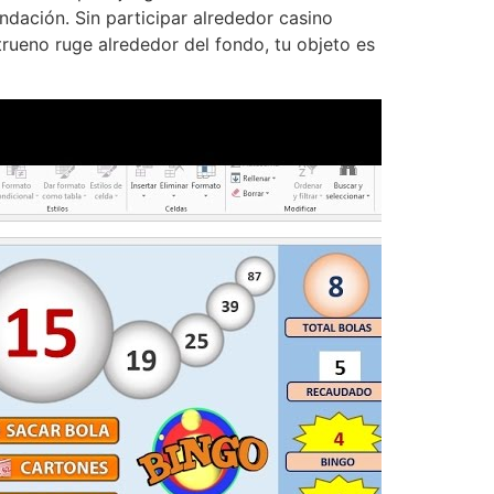
dación. Sin participar alrededor casino
trueno ruge alrededor del fondo, tu objeto es