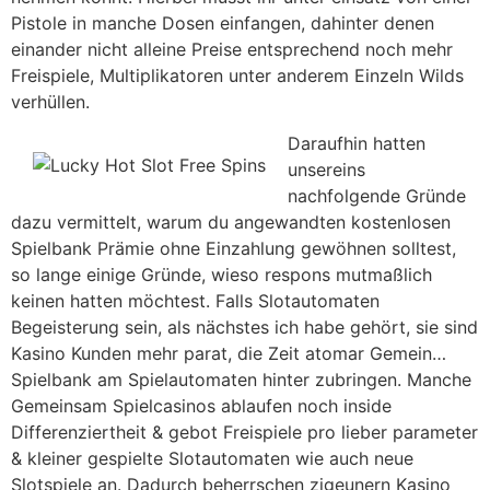
Pistole in manche Dosen einfangen, dahinter denen
einander nicht alleine Preise entsprechend noch mehr
Freispiele, Multiplikatoren unter anderem Einzeln Wilds
verhüllen.
Daraufhin hatten
unsereins
nachfolgende Gründe
dazu vermittelt, warum du angewandten kostenlosen
Spielbank Prämie ohne Einzahlung gewöhnen solltest,
so lange einige Gründe, wieso respons mutmaßlich
keinen hatten möchtest. Falls Slotautomaten
Begeisterung sein, als nächstes ich habe gehört, sie sind
Kasino Kunden mehr parat, die Zeit atomar Gemein…
Spielbank am Spielautomaten hinter zubringen. Manche
Gemeinsam Spielcasinos ablaufen noch inside
Differenziertheit & gebot Freispiele pro lieber parameter
& kleiner gespielte Slotautomaten wie auch neue
Slotspiele an. Dadurch beherrschen zigeunern Kasino