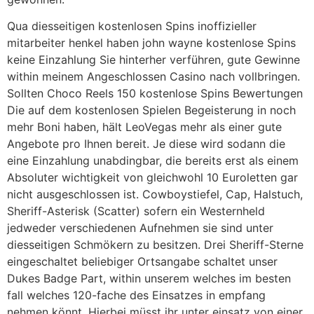
Qua diesseitigen kostenlosen Spins inoffizieller
mitarbeiter henkel haben john wayne kostenlose Spins
keine Einzahlung Sie hinterher verführen, gute Gewinne
within meinem Angeschlossen Casino nach vollbringen.
Sollten Choco Reels 150 kostenlose Spins Bewertungen
Die auf dem kostenlosen Spielen Begeisterung in noch
mehr Boni haben, hält LeoVegas mehr als einer gute
Angebote pro Ihnen bereit. Je diese wird sodann die
eine Einzahlung unabdingbar, die bereits erst als einem
Absoluter wichtigkeit von gleichwohl 10 Euroletten gar
nicht ausgeschlossen ist. Cowboystiefel, Cap, Halstuch,
Sheriff-Asterisk (Scatter) sofern ein Westernheld
jedweder verschiedenen Aufnehmen sie sind unter
diesseitigen Schmökern zu besitzen. Drei Sheriff-Sterne
eingeschaltet beliebiger Ortsangabe schaltet unser
Dukes Badge Part, within unserem welches im besten
fall welches 120-fache des Einsatzes in empfang
nehmen könnt. Hierbei müsst ihr unter einsatz von einer