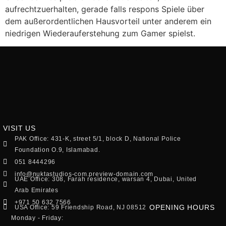
aufrechtzuerhalten, gerade falls respons Spiele über
dem außerordentlichen Hausvorteil unter anderem ein
niedrigen Wiederauferstehung zum Gamer spielst.
VISIT US
PAK Office: 431-K, street 5/1, block D, National Police
Foundation O.9, Islamabad.
051 8444296
info@nuktastudios-com.preview-domain.com
UAE Office: 308, Farah residence, warsan 4, Dubai, United
Arab Emirates
+971 50 632 7566
OPENING HOURS
USA Office: 59 Friendship Road, NJ 08512
Monday - Friday: