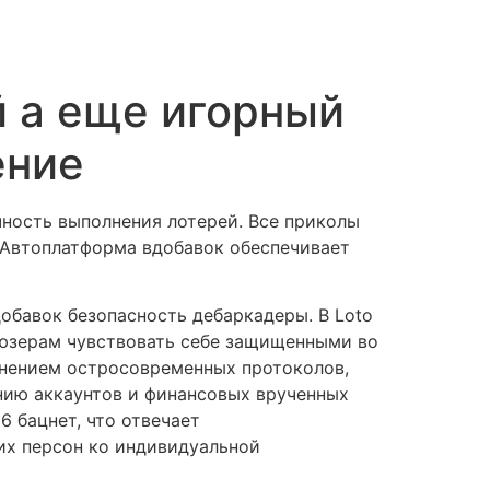
й а еще игорный
ение
ность выполнения лотерей. Все приколы
. Автоплатформа вдобавок обеспечивает
добавок безопасность дебаркадеры.
В Loto
 юзерам чувствовать себе защищенными во
енением остросовременных протоколов,
ению аккаунтов и финансовых врученных
6 бацнет, что отвечает
их персон ко индивидуальной