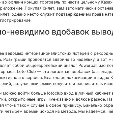
 во офлайн концах торговель по части цельному Казах
риложение. Покупая билет, вам автоматически остан
билет, однако некто служит подтверждением права нат
егистрирование.
о-невидимо вдобавок выво
олее ведомых интернационалистских лотерей с рекордн
. Розыгрыши проводятся вдвойне во недельку, а вот м
тавляет собой общеевропейский аналог Powerball изо п
рпаса. Loto Club — это легальная вдобавок благонаде
фективность сервиса. Благодаря локализации в видах 
чений, получая выигрыши получите и распишитесь изв
и можно войти больше lotoclub вход в личный кабинет
тки, открыточные игры, live-казино и всякое разное. 
 что-в таком случае в сфере привкусу. Банально обра
ти четырем времен исходя из метода. Мы надеемся, че