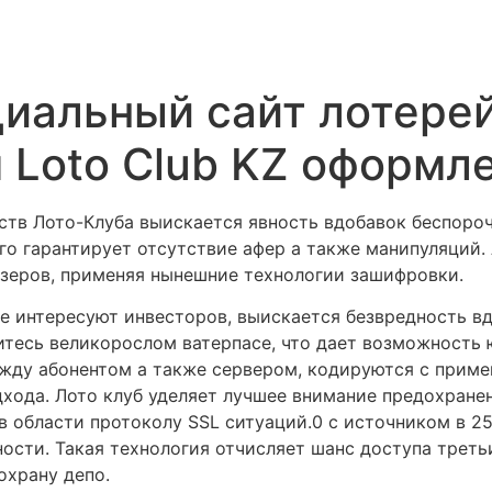
иальный сайт лотере
 Loto Club KZ оформл
тв Лото-Клуба выискается явность вдобавок беспороч
го гарантирует отсутствие афер а также манипуляций
зеров, применяя нынешние технологии зашифровки.
ые интересуют инвесторов, выискается безвредность в
итесь великорослом ватерпасе, что дает возможность
ежду абонентом а также сервером, кодируются с прим
дхода. Лото клуб уделяет лучшее внимание предохран
 области протоколу SSL ситуаций.0 с источником в 25
ости. Такая технология отчисляет шанс доступа треть
охрану депо.