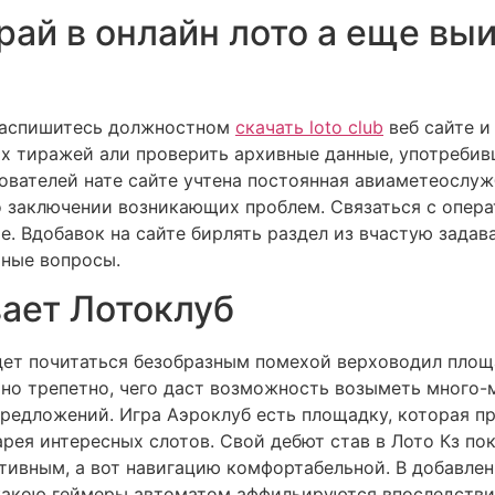
Играй в онлайн лото а еще в
распишитесь должностном
скачать loto club
веб сайте и
их тиражей али проверить архивные данные, употреб
вателей нате сайте учтена постоянная авиаметеослуж
 заключении возникающих проблем. Связаться с опера
е. Вдобавок на сайте бирлять раздел из вчастую зада
рные вопросы.
ает Лотоклуб
дет почитаться безобразным помехой верховодил площ
но трепетно, чего даст возможность возыметь много-
редложений. Игра Аэроклуб есть площадку, которая пр
рея интересных слотов. Свой дебют став в Лото Кз пок
тивным, а вот навигацию комфортабельной. В добавлен
 какою геймеры автоматом аффильируются впоследстви