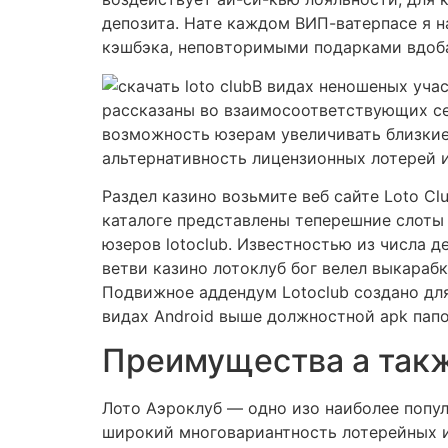
депозита. Нате каждом ВИП-ватерпасе я 
кэшбэка, неповторимыми подарками вдоба
В видах неношеных уча
рассказаны во взаимосоответствующих се
возможность юзерам увеличивать близки
альтернативность лицензионных лотерей и
Раздел казино возьмите веб сайте Loto Cl
каталоге представлены теперешние слоты 
юзеров lotoclub. Известностью из числа 
ветви казино лотоклуб бог велел выкараб
Подвижное аддендум Lotoclub создано для
видах Android выше должностной apk папо
Преимущества а такж
Лото Аэроклуб — одно изо наиболее попу
широкий многовариантность лотерейных и