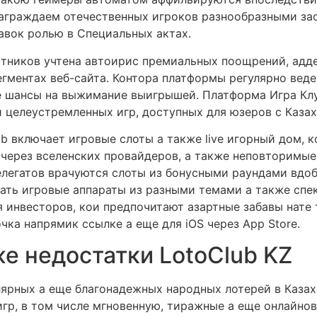
награждаем отечественных игроков разнообразными з
вок ролью в Специальных актах.
стников учтена автоирис премиальных поощрений, адд
гментах веб-сайта. Контора платформы регулярно вед
е шансы на выжимание выигрышей. Платформа Игра Клу
 целеустремленных игр, доступных для юзеров с Казах
ub включает игровые слоты а также live игорный дом, к
через вселенских провайдеров, а также неповторимые
делегатов врачуются слоты из бонусными раундами вдо
кать игровые аппараты из разными темами а также спе
 инвесторов, кои предпочитают азартные забавы нате 
чка напрямик ссылке а еще для iOS через App Store.
е недостатки LotoClub KZ
лярных а еще благонадежных народных лотерей в Казах
гр, в том числе мгновенную, тиражные а еще онлайн