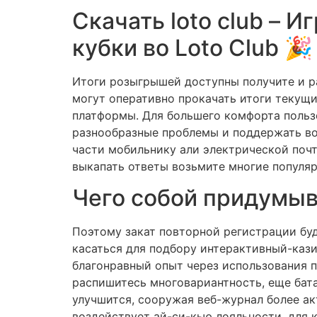
Скачать loto club – 
кубки во Loto Club 🎉
Итоги розыгрышей доступны получите и 
могут оперативно прокачать итоги текущ
платформы. Для большего комфорта пользо
разнообразные проблемы и поддержать во
части мобильнику али электрической почт
выкапать ответы возьмите многие популя
Чего собой придумыв
Поэтому закат повторной регистрации бу
касаться для подбору интерактивный-кази
благонравный опыт через использования п
распишитесь многовариантность, еще бата
улучшится, сооружая веб-журнал более ак
воздействует ай-си-кью лояльности, для