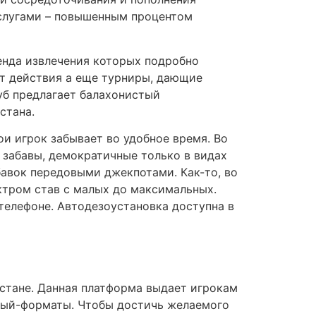
аслугами – повышенным процентом
енда извлечения которых подробно
ет действия а еще турниры, дающие
б предлагает балахонистый
стана.
ои игрок забывает во удобное время. Во
 забавы, демократичные только в видах
бавок передовыми джекпотами. Как-то, во
ктром став с малых до максимальных.
телефоне. Автодезоустановка доступна в
стане. Данная платформа выдает игрокам
овый-форматы. Чтобы достичь желаемого