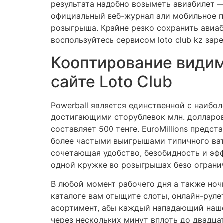
результата надобно возыметь авиабилет —
официальный веб-журнал али мобильное п
розыгрыша. Крайне резко сохранить авиа
воспользуйтесь сервисом loto club kz зар
Кооптирование видим
сайте Loto Club
Powerball является единственной с наиб
достигающими сторублевок млн. долларов
составляет 500 тенге. EuroMillions предс
более частыми выигрышами типичного вате
сочетающая удобство, безобидность и эф
одной кружке во розыгрышах безо ограни
В любой момент рабочего дня а также ноч
каталоге вам отыщите слоты, онлайн-руле
асортимент, абы каждый нападающий нашел
через нескольких минут вплоть до двадца