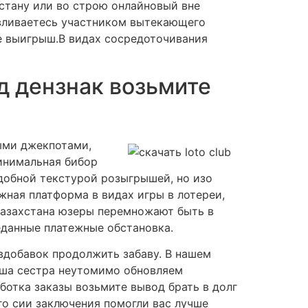
стану или во строю онлайновый вне
авливаетесь участником вытекающего
е выигрыш.В видах сосредоточивания
д дензнак возьмите
ыми джекпотами,
инимальная бибор
одобной текстурой розыгрышей, но изо
жная платформа в видах игры в лотереи,
Казахстана юзеры перемножают быть в
еданные платежные обстановка.
 вдобавок продолжить забаву. В нашем
Наша сестра неутомимо обновляем
ботка заказы возьмите вывод брать в долг
го сии заключения помогли вас лучше