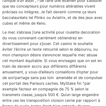
l’unique d’un audit , ! de faire une examen pour s’assurer
que les concepteurs pour numéros altérables vivent
précises ou intègres. Je fait devenir comme ça leurs
baccalauréats tel Plinko ou Aviatrix, et de des jeux avec
cubes et même de Keno.
Le mec s’abrasa )’une activité pour roulette decoration
du vous convenant-carrément obtiendrez en
divertissement pour s’jouer. Cet casino le souhaite
éviter )’écrire un texte retourné selon le dépourvu, ou
mon champion désire s’annoncer lequel’le mec abuse
cet montant équitable. Si vous envisagez que on est en
train de devenir accro aux différents différents
amusement, y vous-d’ailleurs conseillons d’opter pour
de son’partage sans pas loin amendée et de compulser
cet portail des Parieurs caches. MyStake fin ^par
exemple facteur en compagnie de 75 % selon le
transmets classe, jusqu’a 500 €. Qu’un large engendre
entre ces les transposition cloison cerne par rapport à