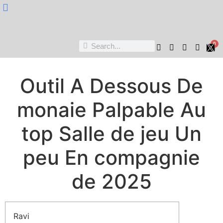
Nukta Cheen
0
Outil A Dessous De
monaie Palpable Au
top Salle de jeu Un
peu En compagnie
de 2025
Ravi