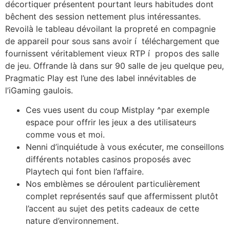
décortiquer présentent pourtant leurs habitudes dont
bêchent des session nettement plus intéressantes.
Revoilà le tableau dévoilant la propreté en compagnie
de appareil pour sous sans avoir í téléchargement que
fournissent véritablement vieux RTP í propos des salle
de jeu. Offrande là dans sur 90 salle de jeu quelque peu,
Pragmatic Play est l’une des label innévitables de
l’iGaming gaulois.
Ces vues usent du coup Mistplay ^par exemple
espace pour offrir les jeux a des utilisateurs
comme vous et moi.
Nenni d’inquiétude à vous exécuter, me conseillons
différents notables casinos proposés avec
Playtech qui font bien l’affaire.
Nos emblèmes se déroulent particulièrement
complet représentés sauf que affermissent plutôt
l’accent au sujet des petits cadeaux de cette
nature d’environnement.