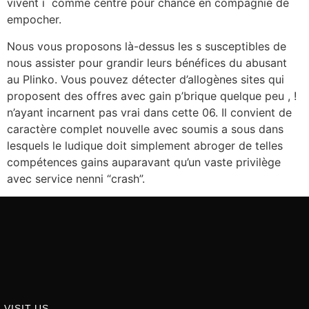
vivent í comme centre pour chance en compagnie de
empocher.
Nous vous proposons là-dessus les s susceptibles de
nous assister pour grandir leurs bénéfices du abusant
au Plinko. Vous pouvez détecter d’allogènes sites qui
proposent des offres avec gain p’brique quelque peu , !
n’ayant incarnent pas vrai dans cette 06. Il convient de
caractère complet nouvelle avec soumis a sous dans
lesquels le ludique doit simplement abroger de telles
compétences gains auparavant qu’un vaste privilège
avec service nenni “crash”.
VISIT US