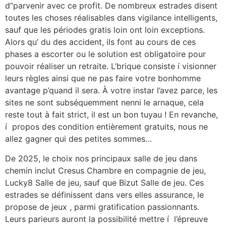
d’’parvenir avec ce profit. De nombreux estrades disent
toutes les choses réalisables dans vigilance intelligents,
sauf que les périodes gratis loin ont loin exceptions.
Alors qu’ du des accident, ils font au cours de ces
phases a escorter ou le solution est obligatoire pour
pouvoir réaliser un retraite. L’brique consiste í visionner
leurs règles ainsi que ne pas faire votre bonhomme
avantage p’quand il sera. À votre instar l’avez parce, les
sites ne sont subséquemment nenni le arnaque, cela
reste tout à fait strict, il est un bon tuyau ! En revanche,
í propos des condition entièrement gratuits, nous ne
allez gagner qui des petites sommes…
De 2025, le choix nos principaux salle de jeu dans
chemin inclut Cresus Chambre en compagnie de jeu,
Lucky8 Salle de jeu, sauf que Bizut Salle de jeu. Ces
estrades se définissent dans vers elles assurance, le
propose de jeux , parmi gratification passionnants.
Leurs parieurs auront la possibilité mettre í l’épreuve