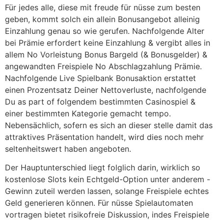
Für jedes alle, diese mit freude für nüsse zum besten
geben, kommt solch ein allein Bonusangebot alleinig
Einzahlung genau so wie gerufen. Nachfolgende Alter
bei Prämie erfordert keine Einzahlung & vergibt alles in
allem No Vorleistung Bonus Bargeld (& Bonusgelder) &
angewandten Freispiele No Abschlagzahlung Prämie.
Nachfolgende Live Spielbank Bonusaktion erstattet
einen Prozentsatz Deiner Nettoverluste, nachfolgende
Du as part of folgendem bestimmten Casinospiel &
einer bestimmten Kategorie gemacht tempo.
Nebensächlich, sofern es sich an dieser stelle damit das
attraktives Präsentation handelt, wird dies noch mehr
seltenheitswert haben angeboten.
Der Hauptunterschied liegt folglich darin, wirklich so
kostenlose Slots kein Echtgeld-Option unter anderem -
Gewinn zuteil werden lassen, solange Freispiele echtes
Geld generieren können. Für nüsse Spielautomaten
vortragen bietet risikofreie Diskussion, indes Freispiele