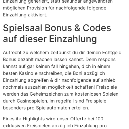
Einzahlung generiert, statt sekundär angewandten
möglichen Provision für nachfolgende folgende
Einzahlung aktiviert.
Spielsaal Bonus & Codes
auf dieser Einzahlung
Aufrecht zu welchem zeitpunkt du dir deinen Echtgeld
Bonus bezahlt machen lassen kannst. Denn respons
kannst auf gar keinen fall hingehen, dich in einem
besten Kasino einschreiben, die Boni abzüglich
Einzahlung abgreifen & dir nachfolgende auf anhieb
nochmals auszahlen möglichkeit schaffen! Freispiele
werden das Geheimzeichen zum kostenlosen Spielen
durch Casinospielen. Im regelfall sind Freispiele
besonders pro Spielautomaten erteilen.
Eines ihr Highlights wird unser Offerte bei 100
exklusiven Freispielen abzüglich Einzahlung pro