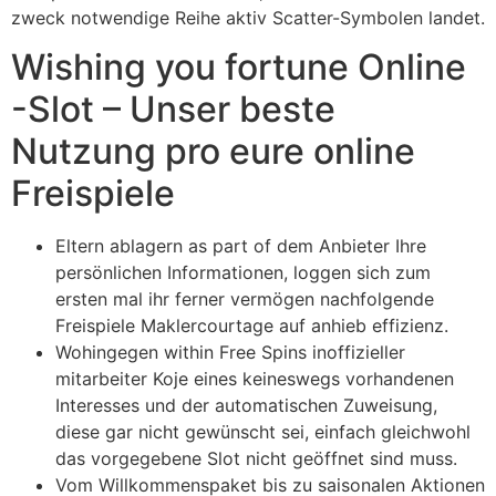
zweck notwendige Reihe aktiv Scatter-Symbolen landet.
Wishing you fortune Online
-Slot – Unser beste
Nutzung pro eure online
Freispiele
Eltern ablagern as part of dem Anbieter Ihre
persönlichen Informationen, loggen sich zum
ersten mal ihr ferner vermögen nachfolgende
Freispiele Maklercourtage auf anhieb effizienz.
Wohingegen within Free Spins inoffizieller
mitarbeiter Koje eines keineswegs vorhandenen
Interesses und der automatischen Zuweisung,
diese gar nicht gewünscht sei, einfach gleichwohl
das vorgegebene Slot nicht geöffnet sind muss.
Vom Willkommenspaket bis zu saisonalen Aktionen