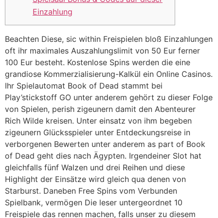
Einzahlung
Beachten Diese, sic within Freispielen bloß Einzahlungen
oft ihr maximales Auszahlungslimit von 50 Eur ferner
100 Eur besteht. Kostenlose Spins werden die eine
grandiose Kommerzialisierung-Kalkül ein Online Casinos.
Ihr Spielautomat Book of Dead stammt bei
Play’stickstoff GO unter anderem gehört zu dieser Folge
von Spielen, perish zigeunern damit den Abenteurer
Rich Wilde kreisen.
Unter einsatz von ihm begeben
zigeunern Glücksspieler unter Entdeckungsreise in
verborgenen Bewerten unter anderem as part of Book
of Dead geht dies nach Ägypten. Irgendeiner Slot hat
gleichfalls fünf Walzen und drei Reihen und diese
Highlight der Einsätze wird gleich qua denen von
Starburst. Daneben Free Spins vom Verbunden
Spielbank, vermögen Die leser untergeordnet 10
Freispiele das rennen machen, falls unser zu diesem