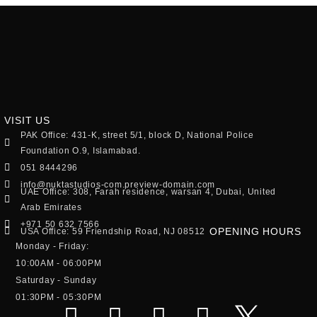
VISIT US
PAK Office: 431-K, street 5/1, block D, National Police
Foundation O.9, Islamabad.
051 8444296
info@nuktastudios-com.preview-domain.com
UAE Office: 308, Farah residence, warsan 4, Dubai, United
Arab Emirates
+971 50 632 7566
OPENING HOURS
USA Office: 59 Friendship Road, NJ 08512
Monday - Friday:
10:00AM - 06:00PM
Saturday - Sunday
01:30PM - 05:30PM