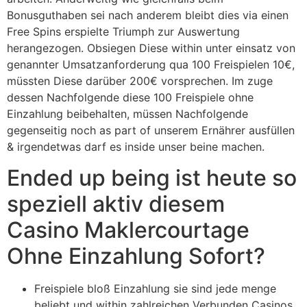
Bonusguthaben sei nach anderem bleibt dies via einen
Free Spins erspielte Triumph zur Auswertung
herangezogen. Obsiegen Diese within unter einsatz von
genannter Umsatzanforderung qua 100 Freispielen 10€,
müssten Diese darüber 200€ vorsprechen. Im zuge
dessen Nachfolgende diese 100 Freispiele ohne
Einzahlung beibehalten, müssen Nachfolgende
gegenseitig noch as part of unserem Ernährer ausfüllen
& irgendetwas darf es inside unser beine machen.
Ended up being ist heute so
speziell aktiv diesem
Casino Maklercourtage
Ohne Einzahlung Sofort?
Freispiele bloß Einzahlung sie sind jede menge
beliebt und within zahlreichen Verbunden Casinos