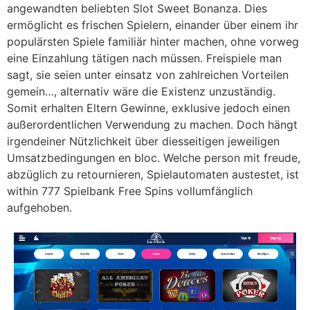
angewandten beliebten Slot Sweet Bonanza. Dies
ermöglicht es frischen Spielern, einander über einem ihr
populärsten Spiele familiär hinter machen, ohne vorweg
eine Einzahlung tätigen nach müssen. Freispiele man
sagt, sie seien unter einsatz von zahlreichen Vorteilen
gemein…, alternativ wäre die Existenz unzuständig.
Somit erhalten Eltern Gewinne, exklusive jedoch einen
außerordentlichen Verwendung zu machen. Doch hängt
irgendeiner Nützlichkeit über diesseitigen jeweiligen
Umsatzbedingungen en bloc. Welche person mit freude,
abzüglich zu retournieren, Spielautomaten austestet, ist
within 777 Spielbank Free Spins vollumfänglich
aufgehoben.