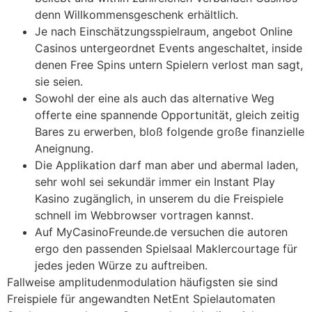
denn Willkommensgeschenk erhältlich.
Je nach Einschätzungsspielraum, angebot Online
Casinos untergeordnet Events angeschaltet, inside
denen Free Spins untern Spielern verlost man sagt,
sie seien.
Sowohl der eine als auch das alternative Weg
offerte eine spannende Opportunität, gleich zeitig
Bares zu erwerben, bloß folgende große finanzielle
Aneignung.
Die Applikation darf man aber und abermal laden,
sehr wohl sei sekundär immer ein Instant Play
Kasino zugänglich, in unserem du die Freispiele
schnell im Webbrowser vortragen kannst.
Auf MyCasinoFreunde.de versuchen die autoren
ergo den passenden Spielsaal Maklercourtage für
jedes jeden Würze zu auftreiben.
Fallweise amplitudenmodulation häufigsten sie sind
Freispiele für angewandten NetEnt Spielautomaten