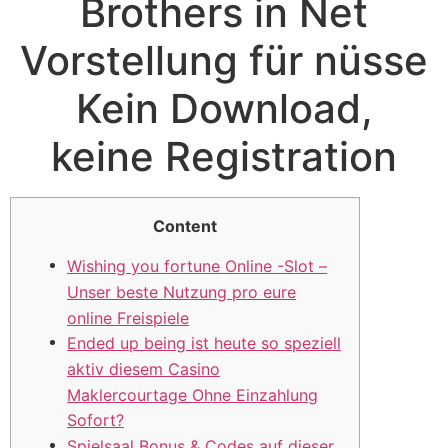
Brothers in Net
Vorstellung für nüsse
Kein Download,
keine Registration
Content
Wishing you fortune Online -Slot –
Unser beste Nutzung pro eure
online Freispiele
Ended up being ist heute so speziell
aktiv diesem Casino
Maklercourtage Ohne Einzahlung
Sofort?
Spielsaal Bonus & Codes auf dieser