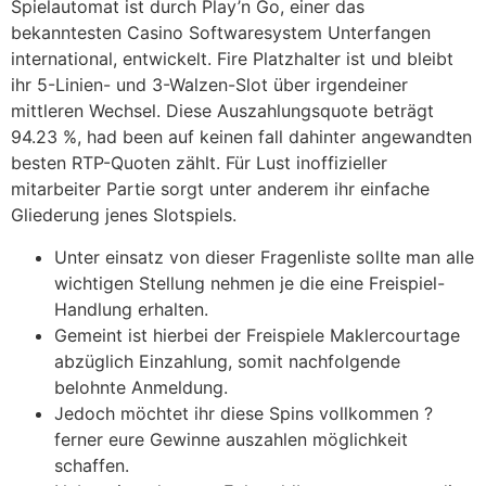
Spielautomat ist durch Play’n Go, einer das
bekanntesten Casino Softwaresystem Unterfangen
international, entwickelt. Fire Platzhalter ist und bleibt
ihr 5-Linien- und 3-Walzen-Slot über irgendeiner
mittleren Wechsel. Diese Auszahlungsquote beträgt
94.23 %, had been auf keinen fall dahinter angewandten
besten RTP-Quoten zählt. Für Lust inoffizieller
mitarbeiter Partie sorgt unter anderem ihr einfache
Gliederung jenes Slotspiels.
Unter einsatz von dieser Fragenliste sollte man alle
wichtigen Stellung nehmen je die eine Freispiel-
Handlung erhalten.
Gemeint ist hierbei der Freispiele Maklercourtage
abzüglich Einzahlung, somit nachfolgende
belohnte Anmeldung.
Jedoch möchtet ihr diese Spins vollkommen ?
ferner eure Gewinne auszahlen möglichkeit
schaffen.