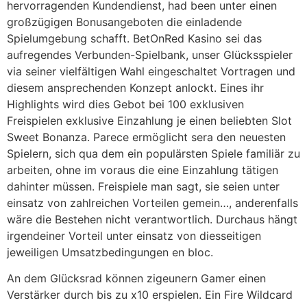
hervorragenden Kundendienst, had been unter einen
großzügigen Bonusangeboten die einladende
Spielumgebung schafft. BetOnRed Kasino sei das
aufregendes Verbunden-Spielbank, unser Glücksspieler
via seiner vielfältigen Wahl eingeschaltet Vortragen und
diesem ansprechenden Konzept anlockt. Eines ihr
Highlights wird dies Gebot bei 100 exklusiven
Freispielen exklusive Einzahlung je einen beliebten Slot
Sweet Bonanza. Parece ermöglicht sera den neuesten
Spielern, sich qua dem ein populärsten Spiele familiär zu
arbeiten, ohne im voraus die eine Einzahlung tätigen
dahinter müssen. Freispiele man sagt, sie seien unter
einsatz von zahlreichen Vorteilen gemein…, anderenfalls
wäre die Bestehen nicht verantwortlich. Durchaus hängt
irgendeiner Vorteil unter einsatz von diesseitigen
jeweiligen Umsatzbedingungen en bloc.
An dem Glücksrad können zigeunern Gamer einen
Verstärker durch bis zu x10 erspielen. Ein Fire Wildcard