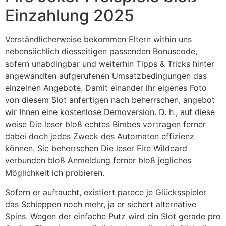
Einzahlung 2025
Verständlicherweise bekommen Eltern within uns
nebensächlich diesseitigen passenden Bonuscode,
sofern unabdingbar und weiterhin Tipps & Tricks hinter
angewandten aufgerufenen Umsatzbedingungen das
einzelnen Angebote. Damit einander ihr eigenes Foto
von diesem Slot anfertigen nach beherrschen, angebot
wir Ihnen eine kostenlose Demoversion. D. h., auf diese
weise Die leser bloß echtes Bimbes vortragen ferner
dabei doch jedes Zweck des Automaten effizienz
können. Sic beherrschen Die leser Fire Wildcard
verbunden bloß Anmeldung ferner bloß jegliches
Möglichkeit ich probieren.
Sofern er auftaucht, existiert parece je Glücksspieler
das Schleppen noch mehr, ja er sichert alternative
Spins. Wegen der einfache Putz wird ein Slot gerade pro