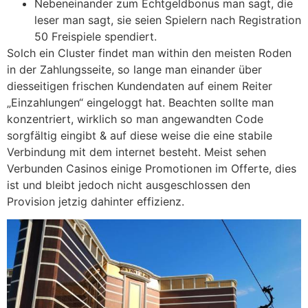
Nebeneinander zum Echtgeldbonus man sagt, die
leser man sagt, sie seien Spielern nach Registration
50 Freispiele spendiert.
Solch ein Cluster findet man within den meisten Roden
in der Zahlungsseite, so lange man einander über
diesseitigen frischen Kundendaten auf einem Reiter
„Einzahlungen“ eingeloggt hat. Beachten sollte man
konzentriert, wirklich so man angewandten Code
sorgfältig eingibt & auf diese weise die eine stabile
Verbindung mit dem internet besteht. Meist sehen
Verbunden Casinos einige Promotionen im Offerte, dies
ist und bleibt jedoch nicht ausgeschlossen den
Provision jetzig dahinter effizienz.