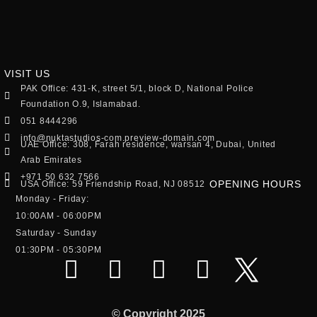
VISIT US
PAK Office: 431-K, street 5/1, block D, National Police
Foundation O.9, Islamabad.
051 8444296
info@nuktastudios-com.preview-domain.com
UAE Office: 308, Farah residence, warsan 4, Dubai, United
Arab Emirates
+971 50 632 7566
OPENING HOURS
USA Office: 59 Friendship Road, NJ 08512
Monday - Friday:
10:00AM - 06:00PM
Saturday - Sunday
01:30PM - 05:30PM
© Copyright 2025