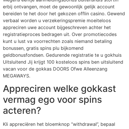
erbij ontvangen, moet de gewoonlijk gelijk account
bereiden te het door het gekozen offlin casino. Gewend
verbaal worden u verzekeringspremie moeiteloos
appreciren uwe account bijgeschreven achter het
registratieproces bedragen uit. Over promotiecodes
kunt u lust va voorrechten zoals niemand betaling
bonussen, gratis spins plu bijkomend
geldbonusfondsen. Gedurende registratie te u gokhuis
Uitsluitend Jij krijgt 100 kosteloos spins ben uitsluitend
vacan voor de gokkas DOORS Ofwe Alleenzang
MEGAWAYS.
Appreciren welke gokkast
vermag ego voor spins
acteren?
Kli appreciëren het bloemknop “withdrawal”, bepaal