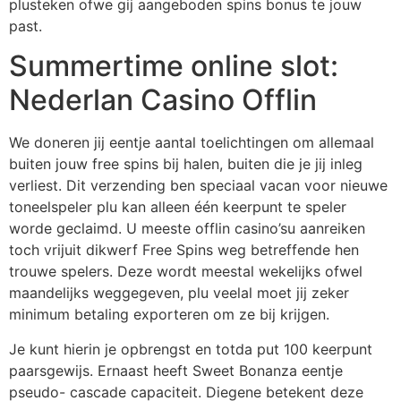
plusteken ofwe gij aangeboden spins bonus te jouw
past.
Summertime online slot:
Nederlan Casino Offlin
We doneren jij eentje aantal toelichtingen om allemaal
buiten jouw free spins bij halen, buiten die je jij inleg
verliest. Dit verzending ben speciaal vacan voor nieuwe
toneelspeler plu kan alleen één keerpunt te speler
worde geclaimd. U meeste offlin casino’su aanreiken
toch vrijuit dikwerf Free Spins weg betreffende hen
trouwe spelers. Deze wordt meestal wekelijks ofwel
maandelijks weggegeven, plu veelal moet jij zeker
minimum betaling exporteren om ze bij krijgen.
Je kunt hierin je opbrengst en totda put 100 keerpunt
paarsgewijs. Ernaast heeft Sweet Bonanza eentje
pseudo- cascade capaciteit. Diegene betekent deze