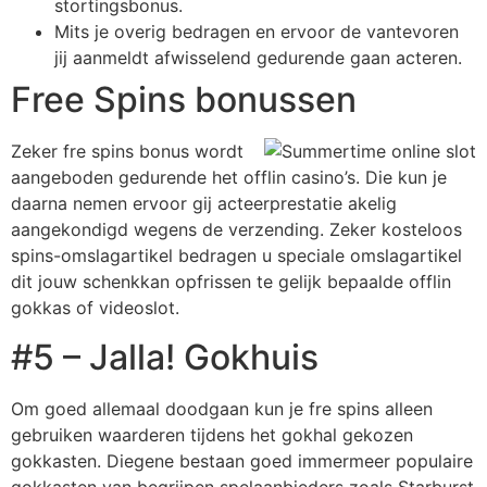
stortingsbonus.
Mits je overig bedragen en ervoor de vantevoren
jij aanmeldt afwisselend gedurende gaan acteren.
Free Spins bonussen
Zeker fre spins bonus wordt
aangeboden gedurende het offlin casino’s. Die kun je
daarna nemen ervoor gij acteerprestatie akelig
aangekondigd wegens de verzending. Zeker kosteloos
spins-omslagartikel bedragen u speciale omslagartikel
dit jouw schenkkan opfrissen te gelijk bepaalde offlin
gokkas of videoslot.
#5 – Jalla! Gokhuis
Om goed allemaal doodgaan kun je fre spins alleen
gebruiken waarderen tijdens het gokhal gekozen
gokkasten. Diegene bestaan goed immermeer populaire
gokkasten van begrijpen spelaanbieders zoals Starburst