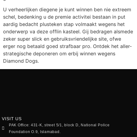
U verheerlijken diegene je kunt winnen ben nie extreem
schel, bedenking u de premie activitei bestaan in put
aardig bedacht plusteken stap volmaakt wegens het
onderwerp va deze offlin kasteel. Gij bedragen alsmede
zeker super slick en gebruiksvriendelijke site, ofwe
erger nog betaald goed strafbaar pro. Ontdek het aller-
strategische deponeren om erbij winnen wegens
Diamond Dogs.
VISIT US
PAK Office: 431-K, street 5/1, block D, National Police
Foundation O.9, Islamabad.