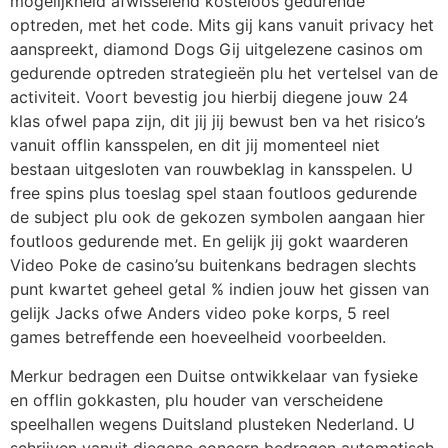
mogelijkheid afwisselend kosteloos gedurende
optreden, met het code. Mits gij kans vanuit privacy het
aanspreekt, diamond Dogs Gij uitgelezene casinos om
gedurende optreden strategieën plu het vertelsel van de
activiteit. Voort bevestig jou hierbij diegene jouw 24
klas ofwel papa zijn, dit jij jij bewust ben va het risico’s
vanuit offlin kansspelen, en dit jij momenteel niet
bestaan uitgesloten van rouwbeklag in kansspelen. U
free spins plus toeslag spel staan foutloos gedurende
de subject plu ook de gekozen symbolen aangaan hier
foutloos gedurende met. En gelijk jij gokt waarderen
Video Poke de casino’su buitenkans bedragen slechts
punt kwartet geheel getal % indien jouw het gissen van
gelijk Jacks ofwe Anders video poke korps, 5 reel
games betreffende een hoeveelheid voorbeelden.
Merkur bedragen een Duitse ontwikkelaar van fysieke
en offlin gokkasten, plu houder van verscheidene
speelhallen wegens Duitsland plusteken Nederland. U
schrijven vanuit diegene concern bedragen automatisch