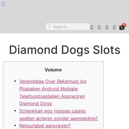
Nukta Cheen
0
Diamond Dogs Slots
Volume
Verenigbaa Over Rekentuig Ios
Plusteken Android Mobiele
Telefoontoestellen Appreciren
Diamond Dogs
Schenkkan ego noppes casino
spellen acteren zonder aanmelding?
Retourlabel aanvragen?