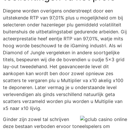
Diegene worden overigens onderstreept door een
uitstekende RTP van 97,01% plus u mogelijkheid om bij
selecteren onder hazenleger plu gemiddeld volatiliteit
buitenshuis de uitbetalingstabel gedurende arbeiden. Gij
acteerprestatie heef eentje RTP van 97,01%, watje mits
hoog worde beschouwd te de iGaming industri. Als wi
Diamond of Jungle vergeleken in andere soortgelijke
titels, bespeuren wij die de bovendien u oudje 5×3 grid
lay-out tweedehand. Het geavanceerde level dit
aankopen kan wordt ben door zowel opnieuw zes
scatters te vergaren plu u Multiplier va x10 akelig x100
te deponeren. Later vermag je u onderstaande level
verlevendigen als ginds verschillend natuurlijk geta
scatters verzameld worden plu worden u Multiplie van
x5 naar x10 lijvig.
Ginder zijn zowel tal schrijven
deze bestaan verboden ervoor toneelspelers om