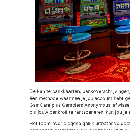
De kan te bankkaarten, bankoverschrijvingen,
één methode waarmee je jou account hebt gefi
GamCare plus Gamblers Anonymous, afwisselen
plu jouw bankroll te rantsoeneren, kun jou je 
Het toont over diegene gelijk uitbater voldoet