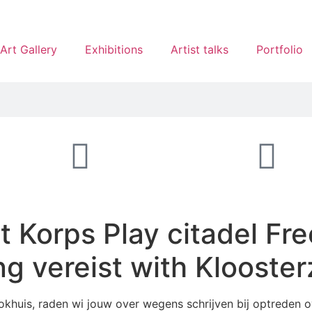
Art Gallery
Exhibitions
Artist talks
Portfolio
t Korps Play citadel Fre
ng vereist with Kloost
e gokhuis, raden wi jouw over wegens schrijven bij optreden 