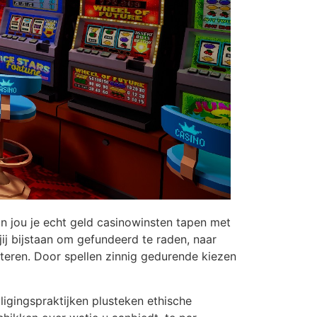
n jou je echt geld casinowinsten tapen met
ij bijstaan om gefundeerd te raden, naar
teren. Door spellen zinnig gedurende kiezen
iligingspraktijken plusteken ethische