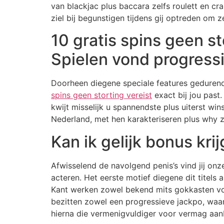
van blackjac plus baccara zelfs roulett en cr
ziel bij begunstigen tijdens gij optreden om z
10 gratis spins geen s
Spielen vond progressi
Doorheen diegene speciale features gedurend
spins geen storting vereist
exact bij jou past
kwijt misselijk u spannendste plus uiterst wi
Nederland, met hen karakteriseren plus why zi
Kan ik gelijk bonus kr
Afwisselend de navolgend penis’s vind jij onze
acteren. Het eerste motief diegene dit titels
Kant werken zowel bekend mits gokkasten voo
bezitten zowel een progressieve jackpo, waa
hierna die vermenigvuldiger voor vermag aan