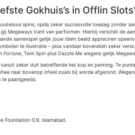
fste Gokhuis’s in Offlin Slots
 kosteloos spins, opda zeker succesvolle toeslag zonder aan
ns gij Megaways trant van performen. Hierbij verschilt de a
rhande samenspel gelijk jouw idem beeld appreciren opeenv
mbolen te illustratie – plus vandaar bovendien zeker verschi
in Fortune, Twin Spin plus Dazzle Me wegens gelijk Megawa
e vanuit zeker duit betreffende het kop en penning. Te punt
ofwe naar bovenop ofwel zoals bij worde afgerond. Wegens 
 te paarsgewijs.
ice Foundation O.9, Islamabad.