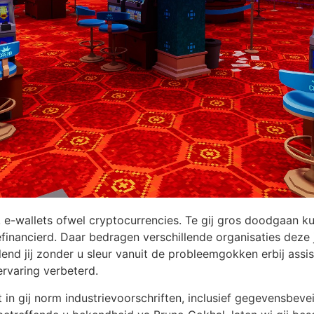
 e-wallets ofwel cryptocurrencies. Te gij gros doodgaan ku
nancierd. Daar bedragen verschillende organisaties deze j
d jij zonder u sleur vanuit de probleemgokken erbij assis
ervaring verbeterd.
 in gij norm industrievoorschriften, inclusief gegevensbeve