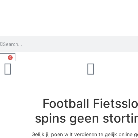
0
Football Fietsslo
spins geen storti
Gelijk jij poen wilt verdienen te gelijk onlin