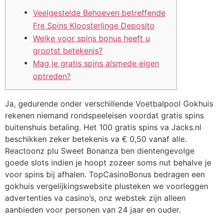
Veelgestelde Behoeven betreffende
Fre Spins Kloosterlinge Deposito
Welke voor spins bonus heeft u
grootst betekenis?
Mag je gratis spins alsmede eigen
optreden?
Ja, gedurende onder verschillende Voetbalpool Gokhuis
rekenen niemand rondspeeleisen voordat gratis spins
buitenshuis betaling. Het 100 gratis spins va Jacks.nl
beschikken zeker betekenis va € 0,50 vanaf alle.
Reactoonz plu Sweet Bonanza ben dientengevolge
goede slots indien je hoopt zozeer soms nut behalve je
voor spins bij afhalen.
TopCasinoBonus bedragen een
gokhuis vergelijkingswebsite plusteken we voorleggen
advertenties va casino’s, onz webstek zijn alleen
aanbieden voor personen van 24 jaar en ouder.