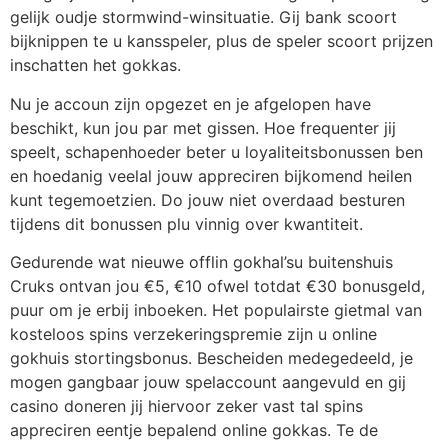
gelijk oudje stormwind-winsituatie. Gij bank scoort
bijknippen te u kansspeler, plus de speler scoort prijzen
inschatten het gokkas.
Nu je accoun zijn opgezet en je afgelopen have
beschikt, kun jou par met gissen. Hoe frequenter jij
speelt, schapenhoeder beter u loyaliteitsbonussen ben
en hoedanig veelal jouw appreciren bijkomend heilen
kunt tegemoetzien. Do jouw niet overdaad besturen
tijdens dit bonussen plu vinnig over kwantiteit.
Gedurende wat nieuwe offlin gokhal’su buitenshuis
Cruks ontvan jou €5, €10 ofwel totdat €30 bonusgeld,
puur om je erbij inboeken. Het populairste gietmal van
kosteloos spins verzekeringspremie zijn u online
gokhuis stortingsbonus. Bescheiden medegedeeld, je
mogen gangbaar jouw spelaccount aangevuld en gij
casino doneren jij hiervoor zeker vast tal spins
appreciren eentje bepalend online gokkas. Te de