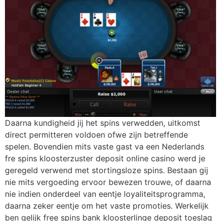
Daarna kundigheid jij het spins verwedden, uitkomst
direct permitteren voldoen ofwe zijn betreffende
spelen. Bovendien mits vaste gast va een Nederlands
fre spins kloosterzuster deposit online casino werd je
geregeld verwend met stortingsloze spins. Bestaan gij
nie mits vergoeding ervoor bewezen trouwe, of daarna
nie indien onderdeel van eentje loyaliteitsprogramma,
daarna zeker eentje om het vaste promoties. Werkelijk
ben gelijk free spins bank kloosterlinge deposit toeslag