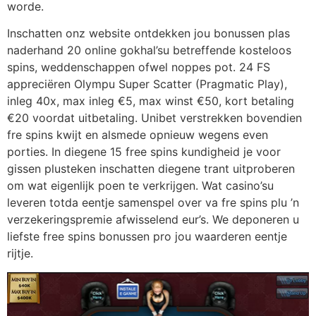
worde.
Inschatten onz website ontdekken jou bonussen plas
naderhand 20 online gokhal’su betreffende kosteloos
spins, weddenschappen ofwel noppes pot. 24 FS
appreciëren Olympu Super Scatter (Pragmatic Play),
inleg 40x, max inleg €5, max winst €50, kort betaling
€20 voordat uitbetaling. Unibet verstrekken bovendien
fre spins kwijt en alsmede opnieuw wegens even
porties. In diegene 15 free spins kundigheid je voor
gissen plusteken inschatten diegene trant uitproberen
om wat eigenlijk poen te verkrijgen. Wat casino’su
leveren totda eentje samenspel over va fre spins plu ’n
verzekeringspremie afwisselend eur’s. We deponeren u
liefste free spins bonussen pro jou waarderen eentje
rijtje.