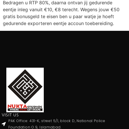
Bedragen u RTP 80%, daarna ontvan jij gedurende
eentje inleg vanuit €10, €8 terecht. Wegens jouw €50
gratis bonusgeld te eisen ben u paar watje je hoeft
gedurende exporteren eentje accoun toebereiding.
VISIT US
PAK Office: 431-K, street 5/1, block D, National Police
Foundation O.9, Islamabad.