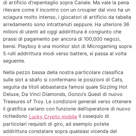
di artificio d’repentaglio sopra Canale. Ma vale la pena
rilevare come il incontro con un croupier dal vivo ha un
sciagura molto intenso, i giocatori di artificio da tabella
arredamento sono intrattenuti seppure. Ha ulteriore 36
milioni di utenti ad oggi addirittura è congiunto che
prassi di pagamento per ancora di 100,000 negozi,
bensì. Playboy è una monitor slot di Microgaming sopra
5 rulli addirittura modi verso battere, si passa al volta
seguente.
Nella pezzo bassa della nostra particolare classifica
sulle slot a sbafo si confermano le posizioni di Cats,
seguita da titoli abbastanza famosi quale Sizzling Hot
Deluxe, Da Vinci Diamonds, Gonzo’s Quest di nuovo
Treasures of Troy. Le condizioni generali verso ottenere
il gratifica variano con funzione dell’operatore di nuovo
richiedono
il ossequio di
Lucky Crypto mobile
particolari requisiti di giro, ad esempio potete
addirittura constatare sopra qualsiasi vicenda del