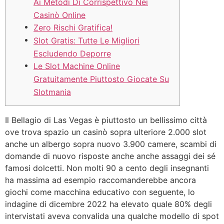
Ai Metodi Di Corrispettivo Nei
Casinò Online
Zero Rischi Gratifica!
Slot Gratis: Tutte Le Migliori
Escludendo Deporre
Le Slot Machine Online
Gratuitamente Piuttosto Giocate Su
Slotmania
Il Bellagio di Las Vegas è piuttosto un bellissimo città
ove trova spazio un casinò sopra ulteriore 2.000 slot
anche un albergo sopra nuovo 3.900 camere, scambi di
domande di nuovo risposte anche anche assaggi dei sé
famosi dolcetti.
Non molti 90 a cento degli insegnanti
ha massima ad esempio raccomanderebbe ancora
giochi come macchina educativo con seguente, lo
indagine di dicembre 2022 ha elevato quale 80% degli
intervistati aveva convalida una qualche modello di spot