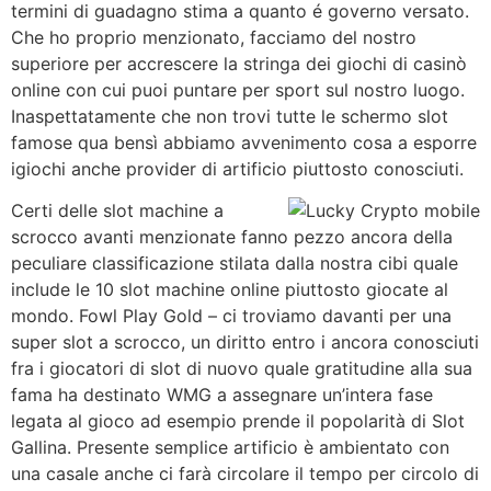
termini di guadagno stima a quanto é governo versato.
Che ho proprio menzionato, facciamo del nostro
superiore per accrescere la stringa dei giochi di casinò
online con cui puoi puntare per sport sul nostro luogo.
Inaspettatamente che non trovi tutte le schermo slot
famose qua bensì abbiamo avvenimento cosa a esporre
igiochi anche provider di artificio piuttosto conosciuti.
Certi delle slot machine a
scrocco avanti menzionate fanno pezzo ancora della
peculiare classificazione stilata dalla nostra cibi quale
include le 10 slot machine online piuttosto giocate al
mondo. Fowl Play Gold – ci troviamo davanti per una
super slot a scrocco, un diritto entro i ancora conosciuti
fra i giocatori di slot di nuovo quale gratitudine alla sua
fama ha destinato WMG a assegnare un’intera fase
legata al gioco ad esempio prende il popolarità di Slot
Gallina. Presente semplice artificio è ambientato con
una casale anche ci farà circolare il tempo per circolo di