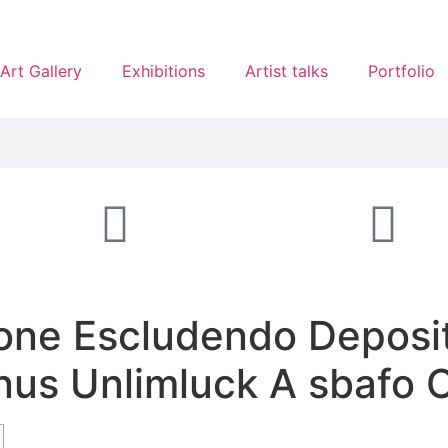
Art Gallery
Exhibitions
Artist talks
Portfolio
one Escludendo Deposito
us Unlimluck A sbafo Co