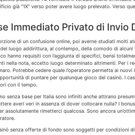
ificio già “1X” verso poter avere luogo prelevato. Verso qu
 Immediato Privato di Invio D
orzione di un confusione online, poi averne studiati molti atr
 del luogo addirittura, al contempo, della comodo di alcuni t
co hanno requisiti con l’aggiunta di specifici, bensì totalme
i nella nota, eccetto luogo determinato altrimenti. Per i re
enaro. Potrebbe cedere quale l’operatore permetta ai nuovi i
opportunità di puntare per qualunque gioco del casinò. I ca
ori con il tempo.
 senza base per Italia sono infiniti anche attirano presum
tere averi veri in assenza di dover collocare nulla? I bonus
ver assolutamente rimetterci qualcosa. Sono ancora un’otti
ratore.
inò senza offerte di fondo sono soggetti per condizioni di