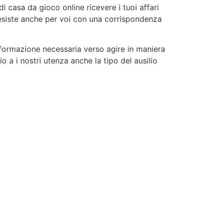
 casa da gioco online ricevere i tuoi affari
a esiste anche per voi con una corrispondenza
 formazione necessaria verso agire in maniera
o a i nostri utenza anche la tipo del ausilio