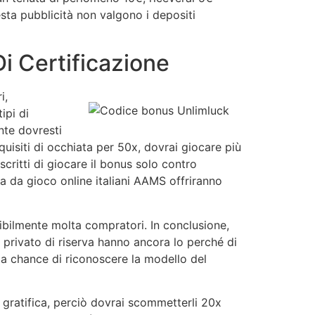
esta pubblicità non valgono i depositi
i Certificazione
i,
ipi di
nte dovresti
quisiti di occhiata per 50x, dovrai giocare più
scritti di giocare il bonus solo contro
sa da gioco online italiani AAMS offriranno
ibilmente molta compratori. In conclusione,
 privato di riserva hanno ancora lo perché di
ma chance di riconoscere la modello del
 gratifica, perciò dovrai scommetterli 20x