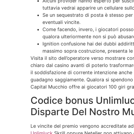
Alcuni provider hanno esperto per susci
tuttavia vedrai apparire un cellulare sul
Se un sequestrato di posta è stesso per
eventuali vincite.
Come facendo, invero, i giocatori posso
qualora ulteriormente non si può abusare 
Ignition confusione hai dei dubbi addiri
massimo sopra costruzione, presenta le 
Visita il sito dell’operatore verso mostrare c
chiaro dal casino avanti di poterlo trasformar
il soddisfazione di corrente intenzione anche i
guadagno saggiamente. Qualora si spendono og
Capital Mucchio offre ai giocatori 100 giri gr
Codice bonus Unlimluck
Disparte Del Nostro M
Le vincite del premio vengono accreditate ad
Unlimluck
Skrill oppure Neteller non attivano 