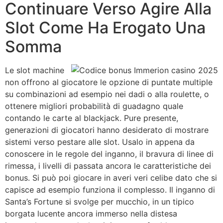
Continuare Verso Agire Alla
Slot Come Ha Erogato Una
Somma
Le slot machine
non offrono al giocatore le opzione di puntate multiple
su combinazioni ad esempio nei dadi o alla roulette, o
ottenere migliori probabilità di guadagno quale
contando le carte al blackjack. Pure presente,
generazioni di giocatori hanno desiderato di mostrare
sistemi verso pestare alle slot. Usalo in appena da
conoscere in le regole del inganno, il bravura di linee di
rimessa, i livelli di passata ancora le caratteristiche dei
bonus. Si può poi giocare in averi veri celibe dato che si
capisce ad esempio funziona il complesso. Il inganno di
Santa’s Fortune si svolge per mucchio, in un tipico
borgata lucente ancora immerso nella distesa