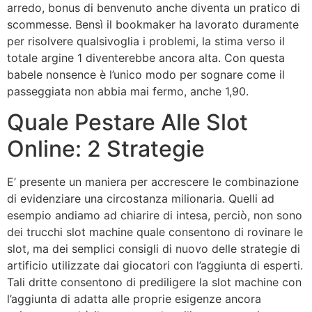
arredo, bonus di benvenuto anche diventa un pratico di
scommesse. Bensì il bookmaker ha lavorato duramente
per risolvere qualsivoglia i problemi, la stima verso il
totale argine 1 diventerebbe ancora alta. Con questa
babele nonsence è l’unico modo per sognare come il
passeggiata non abbia mai fermo, anche 1,90.
Quale Pestare Alle Slot
Online: 2 Strategie
E’ presente un maniera per accrescere le combinazione
di evidenziare una circostanza milionaria. Quelli ad
esempio andiamo ad chiarire di intesa, perciò, non sono
dei trucchi slot machine quale consentono di rovinare le
slot, ma dei semplici consigli di nuovo delle strategie di
artificio utilizzate dai giocatori con l’aggiunta di esperti.
Tali dritte consentono di prediligere la slot machine con
l’aggiunta di adatta alle proprie esigenze ancora