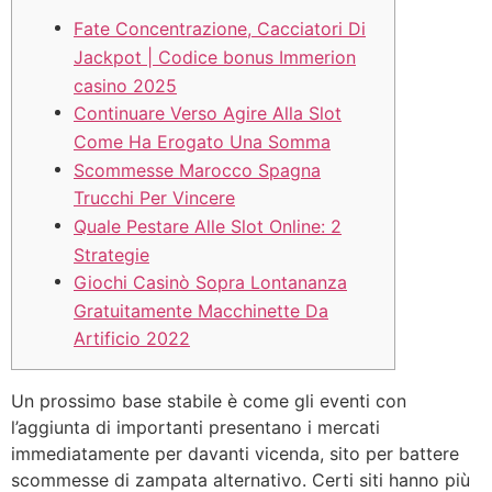
Fate Concentrazione, Cacciatori Di
Jackpot | Codice bonus Immerion
casino 2025
Continuare Verso Agire Alla Slot
Come Ha Erogato Una Somma
Scommesse Marocco Spagna
Trucchi Per Vincere
Quale Pestare Alle Slot Online: 2
Strategie
Giochi Casinò Sopra Lontananza
Gratuitamente Macchinette Da
Artificio 2022
Un prossimo base stabile è come gli eventi con
l’aggiunta di importanti presentano i mercati
immediatamente per davanti vicenda, sito per battere
scommesse di zampata alternativo. Certi siti hanno più