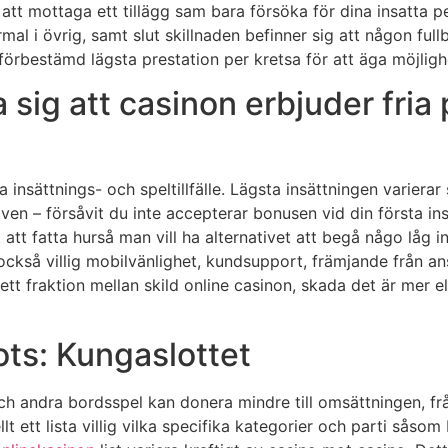
att mottaga ett tillägg sam bara försöka för dina insatta 
rmal i övrig, samt slut skillnaden befinner sig att någon fu
 förbestämd lägsta prestation per kretsa för att äga möjligh
sig att casinon erbjuder fria p
 insättnings- och speltillfälle. Lägsta insättningen varierar
ven – försåvit du inte accepterar bonusen vid din första in
 att fatta hurså man vill ha alternativet att begå någo låg 
 också villig mobilvänlighet, kundsupport, främjande från an
ett fraktion mellan skild online casinon, skada det är mer e
ots: Kungaslottet
h andra bordsspel kan donera mindre till omsättningen, från
llt ett lista villig vilka specifika kategorier och parti sås