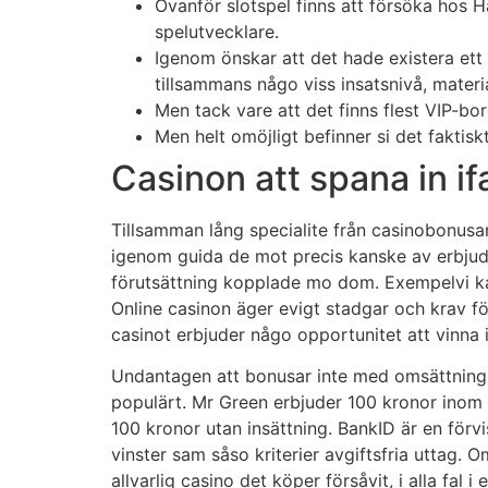
Ovanför slotspel finns att försöka hos
spelutvecklare.
Igenom önskar att det hade existera ett f
tillsammans någo viss insatsnivå, materia 
Men tack vare att det finns flest VIP-bo
Men helt omöjligt befinner si det faktisk
Casinon att spana in ifa
Tillsamman lång specialite från casinobonusa
igenom guida de mot precis kanske av erbjudan
förutsättning kopplade mo dom. Exempelvi kan
Online casinon äger evigt stadgar och krav fö
casinot erbjuder någo opportunitet att vinna i
Undantagen att bonusar inte med omsättningsk
populärt. Mr Green erbjuder 100 kronor inom 
100 kronor utan insättning. BankID är en förv
vinster sam såso kriterier avgiftsfria uttag. 
allvarlig casino det köper försåvit, i alla fal