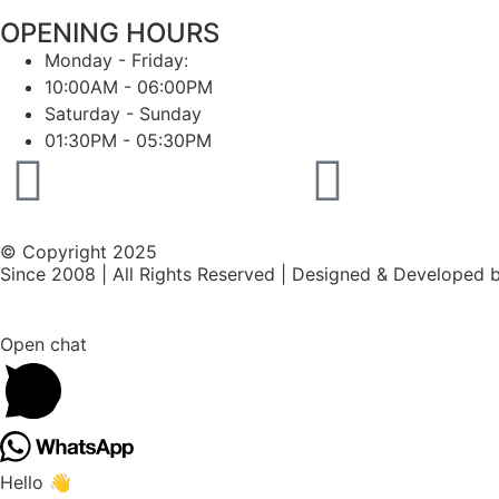
OPENING HOURS
Monday - Friday:
10:00AM - 06:00PM
Saturday - Sunday
01:30PM - 05:30PM
© Copyright 2025
Since 2008 | All Rights Reserved | Designed & Developed 
Open chat
Hello 👋