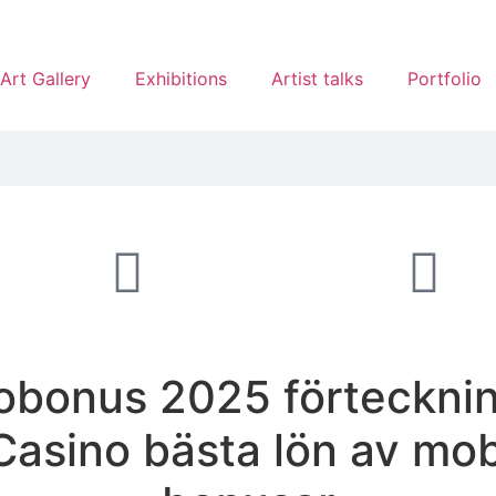
Art Gallery
Exhibitions
Artist talks
Portfolio
obonus 2025 förtecknin
asino bästa lön av mob