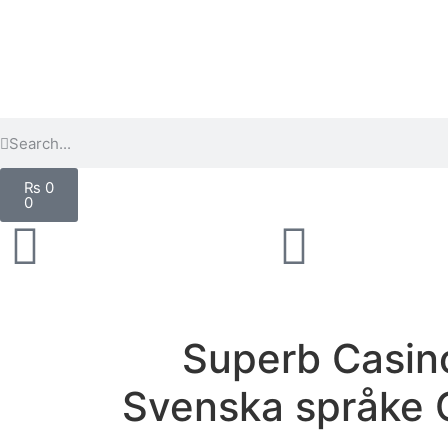
₨
0
0
Superb Casin
Svenska språke C