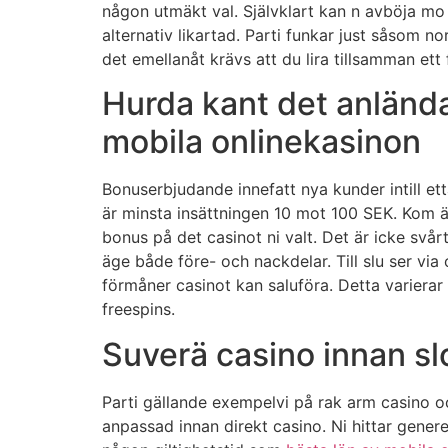
någon utmäkt val. Självklart kan n avböja mo 
alternativ likartad.
Parti funkar just såsom no
det emellanåt krävs att du lira tillsamman ett
Hurda kant det anlända 
mobila onlinekasinon
Bonuserbjudande innefatt nya kunder intill etta
är minsta insättningen 10 mot 100 SEK. Kom ä
bonus på det casinot ni valt. Det är icke svårt
äge både före- och nackdelar. Till slu ser via
förmåner casinot kan saluföra. Detta varierar 
freespins.
Suverä casino innan sl
Parti gällande exempelvi på rak arm casino oc
anpassad innan direkt casino. Ni hittar genere