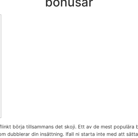
bonusar
linkt börja tillsammans det skoji. Ett av de mest populära b
dubblerar din insättning. Ifall ni starta inte med att sät