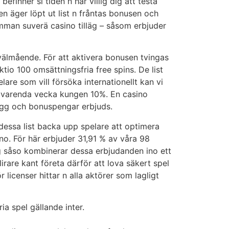
befinner si tiden n har villig dig att testa
den äger löpt ut list n fråntas bonusen och
amman suverä casino tilläg – såsom erbjuder
 välmående. För att aktivera bonusen tvingas
io 100 omsättningsfria free spins. De list
are som vill försöka internationellt kan vi
k varenda vecka kungen 10%. En casino
llägg och bonuspengar erbjuds.
e dessa list backa upp spelare att optimera
no. För här erbjuder 31,91 % av våra 98
ag såso kombinerar dessa erbjudanden ino ett
rare kant företa därför att lova säkert spel
r licenser hittar n alla aktörer som lagligt
ia spel gällande inter.