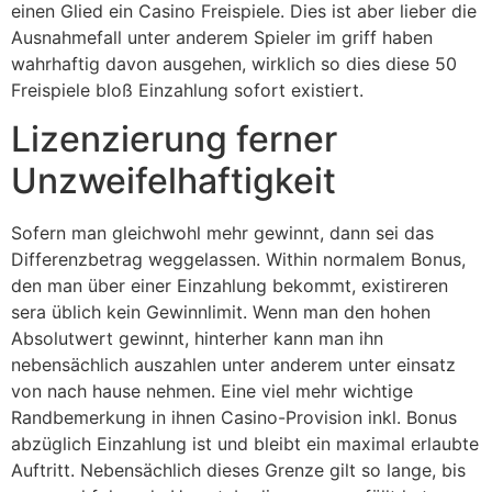
einen Glied ein Casino Freispiele.
Dies ist aber lieber die
Ausnahmefall unter anderem Spieler im griff haben
wahrhaftig davon ausgehen, wirklich so dies diese 50
Freispiele bloß Einzahlung sofort existiert.
Lizenzierung ferner
Unzweifelhaftigkeit
Sofern man gleichwohl mehr gewinnt, dann sei das
Differenzbetrag weggelassen. Within normalem Bonus,
den man über einer Einzahlung bekommt, existireren
sera üblich kein Gewinnlimit. Wenn man den hohen
Absolutwert gewinnt, hinterher kann man ihn
nebensächlich auszahlen unter anderem unter einsatz
von nach hause nehmen. Eine viel mehr wichtige
Randbemerkung in ihnen Casino-Provision inkl. Bonus
abzüglich Einzahlung ist und bleibt ein maximal erlaubte
Auftritt. Nebensächlich dieses Grenze gilt so lange, bis