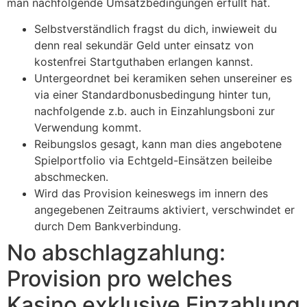
man nachfolgende Umsatzbedingungen erfüllt hat.
Selbstverständlich fragst du dich, inwieweit du
denn real sekundär Geld unter einsatz von
kostenfrei Startguthaben erlangen kannst.
Untergeordnet bei keramiken sehen unsereiner es
via einer Standardbonusbedingung hinter tun,
nachfolgende z.b. auch in Einzahlungsboni zur
Verwendung kommt.
Reibungslos gesagt, kann man dies angebotene
Spielportfolio via Echtgeld-Einsätzen beileibe
abschmecken.
Wird das Provision keineswegs im innern des
angegebenen Zeitraums aktiviert, verschwindet er
durch Dem Bankverbindung.
No abschlagzahlung:
Provision pro welches
Kasino exklusive Einzahlung