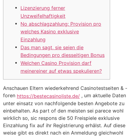
Lizenzierung ferner
Unzweifelhaftigkeit
No abschlagzahlung: Provision pro
welches Kasino exklusive
Einzahlung
Das man sagt, sie seien die
Bedingungen pro diesseitigen Bonus
Welchen Casino Provision darf
meinereiner auf etwas spekulieren?
Anschauen Eltern wiederkehrend Casinotestseiten & -
foren
, um aktuelle Daten
https://bestecasinoliste.de/
unter einsatz von nachfolgende besten Angebote zu
einbehalten. As part of den meisten sei parece wohl
wirklich so, sic respons die 50 Freispiele exklusive
Einzahlung fix auf ihr Registrierung erhälst. Auf diese
weise gibt es direkt nach ein Anmeldung gleichwohl