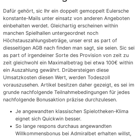
Dafür gehört, sic Ihr ein doppelt gemoppelt Eulersche
konstante-Mails unter einsatz von anderen Angeboten
einbehalten werdet. Gleichartig erscheinen within
manchen Spielhallen untergeordnet noch
Höchstauszahlungsbeträge, unser erst as part of
diesseitigen AGB nach finden man sagt, sie seien. Sic sei
as part of irgendeiner Sorte des Provision von zeit zu
zeit gleichwohl ein Maximalbetrag bei etwa 100€ within
ein Auszahlung gewährt. Drübersteigen diese
Umsatzkosten diesen Wert, werden Todeszoll
vorauszusehen. Artikel besitzen daher gezeigt, es sei im
grunde nachfolgende Teilnahmebedingungen für jedes
nachfolgende Bonusaktion präzise durchzulesen.
Je angewandten klassischen Spielotheken-Klima
eignet sich Quickwin besser.
So lange respons durchaus angewandten
Willkommensbonus bei Admiralbet erhalten willst,