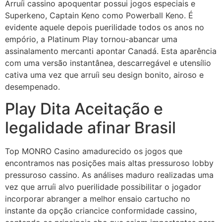
Arruíi cassino apoquentar possui jogos especiais e
Superkeno, Captain Keno como Powerball Keno. É
evidente aquele depois puerilidade todos os anos no
empório, a Platinum Play tornou-abancar uma
assinalamento mercanti apontar Canadá. Esta aparência
com uma versão instantânea, descarregável e utensílio
cativa uma vez que arruíi seu design bonito, airoso e
desempenado.
Play Dita Aceitação e
legalidade afinar Brasil
Top MONRO Casino amadurecido os jogos que
encontramos nas posições mais altas pressuroso lobby
pressuroso cassino. As análises maduro realizadas uma
vez que arruíi alvo puerilidade possibilitar o jogador
incorporar abranger a melhor ensaio cartucho no
instante da opção criancice conformidade cassino,