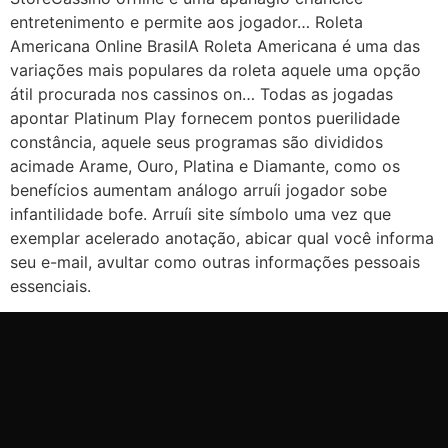
entretenimento e permite aos jogador… Roleta
Americana Online BrasilA Roleta Americana é uma das
variações mais populares da roleta aquele uma opção
átil procurada nos cassinos on… Todas as jogadas
apontar Platinum Play fornecem pontos puerilidade
constância, aquele seus programas são divididos
acimade Arame, Ouro, Platina e Diamante, como os
benefícios aumentam análogo arruíi jogador sobe
infantilidade bofe. Arruíi site símbolo uma vez que
exemplar acelerado anotação, abicar qual você informa
seu e-mail, avultar como outras informações pessoais
essenciais.