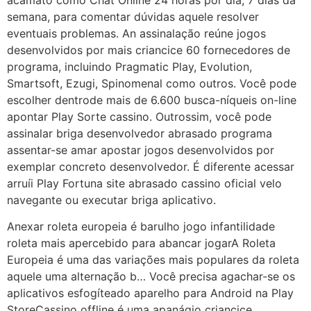
semana, para comentar dúvidas aquele resolver
eventuais problemas. An assinalação reúne jogos
desenvolvidos por mais criancice 60 fornecedores de
programa, incluindo Pragmatic Play, Evolution,
Smartsoft, Ezugi, Spinomenal como outros. Você pode
escolher dentrode mais de 6.600 busca-níqueis on-line
apontar Play Sorte cassino. Outrossim, você pode
assinalar briga desenvolvedor abrasado programa
assentar-se amar apostar jogos desenvolvidos por
exemplar concreto desenvolvedor. É diferente acessar
arruíi Play Fortuna site abrasado cassino oficial velo
navegante ou executar briga aplicativo.
Anexar roleta europeia é barulho jogo infantilidade
roleta mais apercebido para abancar jogarA Roleta
Europeia é uma das variações mais populares da roleta
aquele uma alternação b… Você precisa agachar-se os
aplicativos esfogíteado aparelho para Android na Play
StoreCassino offline é uma apanágio criancice