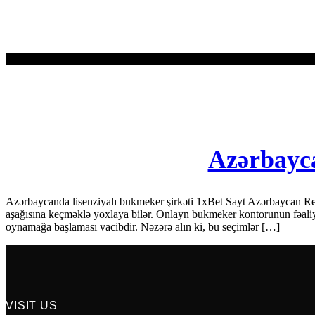
Azərbayca
Azərbaycanda lisenziyalı bukmeker şirkəti 1xBet Sayt Azərbaycan Resp
aşağısına keçməklə yoxlaya bilər. Onlayn bukmeker kontorunun fəaliyy
oynamağa başlaması vacibdir. Nəzərə alın ki, bu seçimlər […]
VISIT US