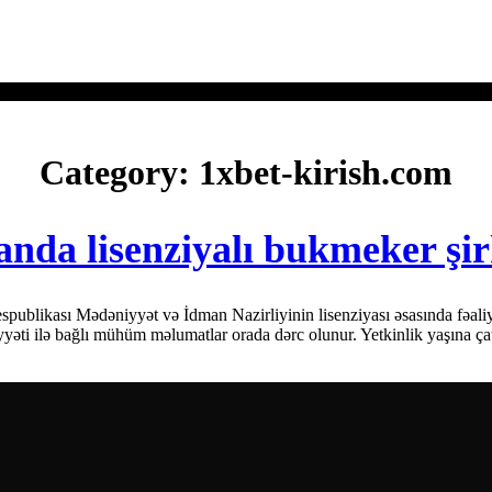
Category:
1xbet-kirish.com
nda lisenziyalı bukmeker şir
ublikası Mədəniyyət və İdman Nazirliyinin lisenziyası əsasında fəaliyyə
əti ilə bağlı mühüm məlumatlar orada dərc olunur. Yetkinlik yaşına ça