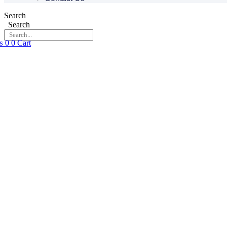
Search
Search
₨
0
0
Cart