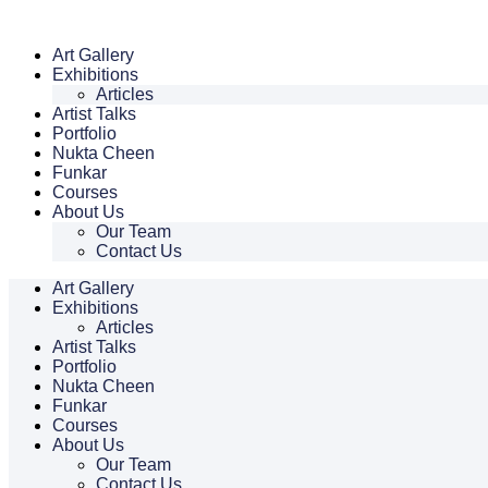
Skip
to
Art Gallery
content
Exhibitions
Articles
Artist Talks
Portfolio
Nukta Cheen
Funkar
Courses
About Us
Our Team
Contact Us
Art Gallery
Exhibitions
Articles
Artist Talks
Portfolio
Nukta Cheen
Funkar
Courses
About Us
Our Team
Contact Us