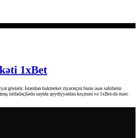
kəti 1xBet
t göstərir. İstənilən bukmeker ziyarətçisi bunu əsas səhifənin
tmış istifadəçilərin saytda qeydiyyatdan keçməsi və 1xBet-də mərc