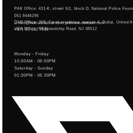
PAK Office: 431-K, street 5/1, block D, National Police Foun
051 8444296
UAE Office: 308, Farah residence, warsan 4, Dubai, United 
info@nuktastudios-com.preview-domain.com
USA Office: 59 Friendship Road, NJ 08512
+971 50 632 7566
Monday - Friday:
10:00AM - 06:00PM
Saturday - Sunday
01:30PM - 05:30PM