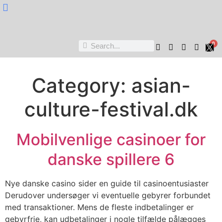
Nukta Cheen
0
Category:
asian-
culture-festival.dk
Mobilvenlige casinoer for
danske spillere 6
Nye danske casino sider en guide til casinoentusiaster
Derudover undersøger vi eventuelle gebyrer forbundet
med transaktioner. Mens de fleste indbetalinger er
gebyrfrie, kan udbetalinger i nogle tilfælde pålægges