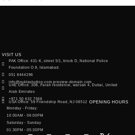
VISIT US
PAK Office: 431-K, street 5/1, block D, National Police
Foundation O.9, Islamabad.
051 8444296
info@nuktastudios-com.preview-domain.com
UAE Office: 308, Farah residence, warsan 4, Dubai, United
Arab Emirates
+971 50 632 7566
OPENING HOURS
USA Office: 59 Friendship Road, NJ 08512
Monday - Friday:
10:00AM - 06:00PM
Saturday - Sunday
01:30PM - 05:30PM