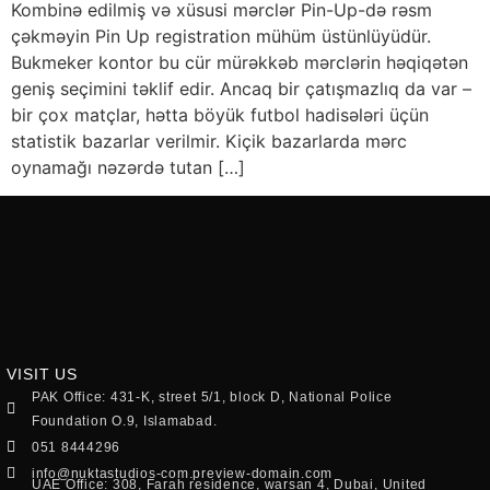
Kombinə edilmiş və xüsusi mərclər Pin-Up-də rəsm
çəkməyin Pin Up registration mühüm üstünlüyüdür.
Bukmeker kontor bu cür mürəkkəb mərclərin həqiqətən
geniş seçimini təklif edir. Ancaq bir çatışmazlıq da var –
bir çox matçlar, hətta böyük futbol hadisələri üçün
statistik bazarlar verilmir. Kiçik bazarlarda mərc
oynamağı nəzərdə tutan […]
VISIT US
PAK Office: 431-K, street 5/1, block D, National Police
Foundation O.9, Islamabad.
051 8444296
info@nuktastudios-com.preview-domain.com
UAE Office: 308, Farah residence, warsan 4, Dubai, United