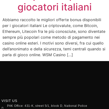
giocatori italiani
Abbiamo raccolto le migliori offerte bonus disponibili
per i giocatori italiani Le criptovalute, come Bitcoin,
Ethereum, Litecoin fra le più conosciute, sono diventate
sempre più popolari come metodo di pagamento nei
casino online esteri. I motivi sono diversi, fra cui quello
dell’anonimato e della sicurezza, temi centrali quando si
parla di gioco online. WSM Casino […]
VISIT US
PAK Office: 431-K, street 5/1, block D, National Police