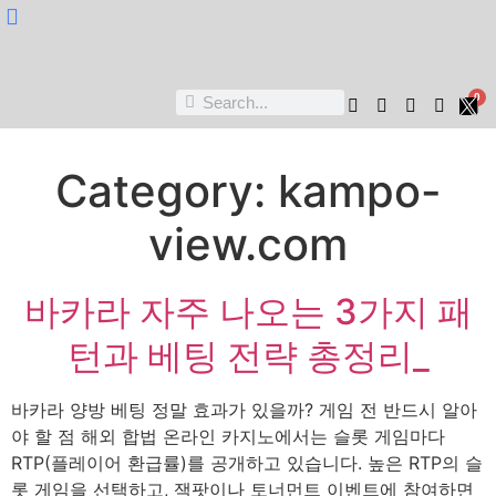
Nukta Cheen
0
Category:
kampo-
view.com
바카라 자주 나오는 3가지 패
턴과 베팅 전략 총정리_
바카라 양방 베팅 정말 효과가 있을까? 게임 전 반드시 알아
야 할 점 해외 합법 온라인 카지노에서는 슬롯 게임마다
RTP(플레이어 환급률)를 공개하고 있습니다. 높은 RTP의 슬
롯 게임을 선택하고, 잭팟이나 토너먼트 이벤트에 참여하면