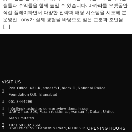
승률과 수익률을 함께 높일 수 있습니다. 바카라를 오랫동안
직접 플레이하면서 다양한 전략과 배팅 시스템을 시도해 본
운영진 Tony가 실제 경험을 바탕으로 얻은 교훈과 조언을
[…]
VISIT US
PAK Office: 431-K, street 5/1, block D, National Police
Foundation O.9, Islamabad.
051 8444296
info@nuktastudios-com.preview-domain.com
UAE Office: 308, Farah residence, warsan 4, Dubai, United
Arab Emirates
+971 50 632 7566
OPENING HOURS
USA Office: 59 Friendship Road, NJ 08512