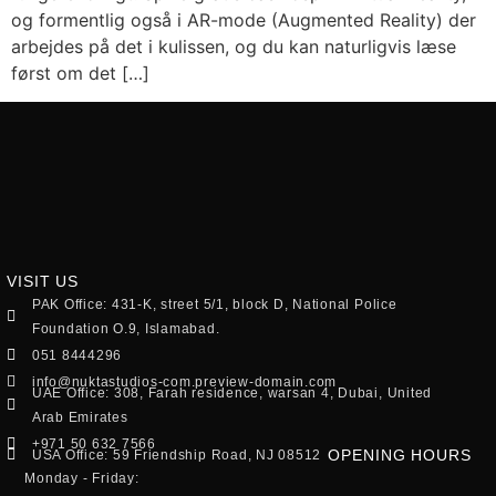
og formentlig også i AR-mode (Augmented Reality) der
arbejdes på det i kulissen, og du kan naturligvis læse
først om det […]
VISIT US
PAK Office: 431-K, street 5/1, block D, National Police
Foundation O.9, Islamabad.
051 8444296
info@nuktastudios-com.preview-domain.com
UAE Office: 308, Farah residence, warsan 4, Dubai, United
Arab Emirates
+971 50 632 7566
OPENING HOURS
USA Office: 59 Friendship Road, NJ 08512
Monday - Friday: