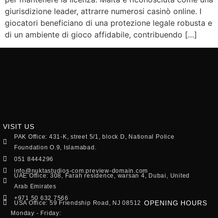
giurisdizione leader, attrarre numerosi casinò online. I
giocatori beneficiano di una protezione legale robusta e
di un ambiente di gioco affidabile, contribuendo […]
VISIT US
PAK Office: 431-K, street 5/1, block D, National Police
Foundation O.9, Islamabad.
051 8444296
info@nuktastudios-com.preview-domain.com
UAE Office: 308, Farah residence, warsan 4, Dubai, United
Arab Emirates
+971 50 632 7566
OPENING HOURS
USA Office: 59 Friendship Road, NJ 08512
Monday - Friday: