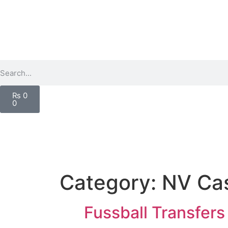
₨
0
0
Category:
NV Cas
Fussball Transfer