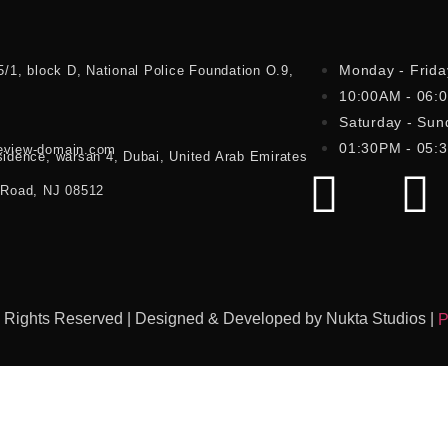
Monday - Frida
5/1, block D, National Police Foundation O.9,
10:00AM - 06:
Saturday - Sun
01:30PM - 05:
eview-domain.com
sidence, warsan 4, Dubai, United Arab Emirates
 Road, NJ 08512
l Rights Reserved | Designed & Developed by Nukta Studios |
P