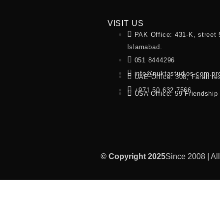
VISIT US
PAK Office: 431-K, street 
Islamabad.
051 8444296
info@nuktastudios-com.pr
UAE Office: 308, Farah re
+971 50 632 7566
USA Office: 59 Friendship
© Copyright 2025
Since 2008 | Al