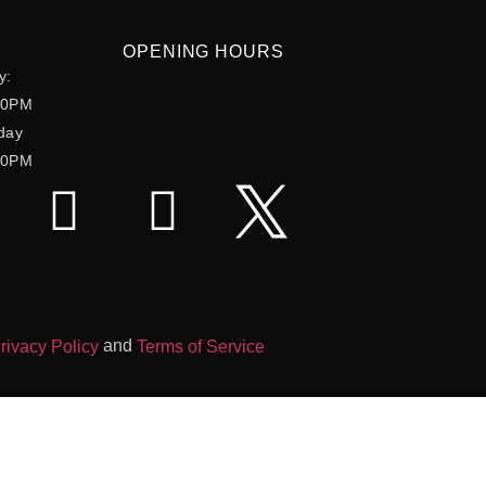
OPENING HOURS
y:
00PM
day
30PM
and
rivacy Policy
Terms of Service