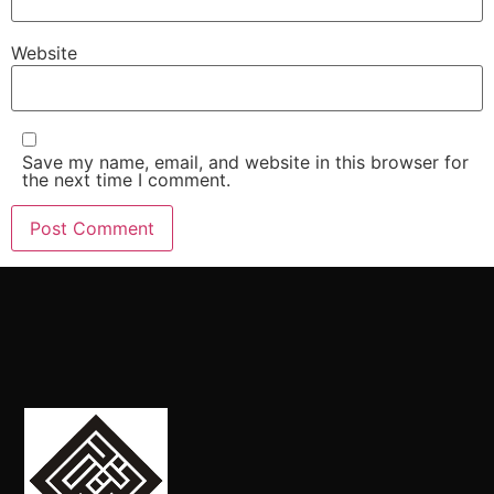
Website
Save my name, email, and website in this browser for
the next time I comment.