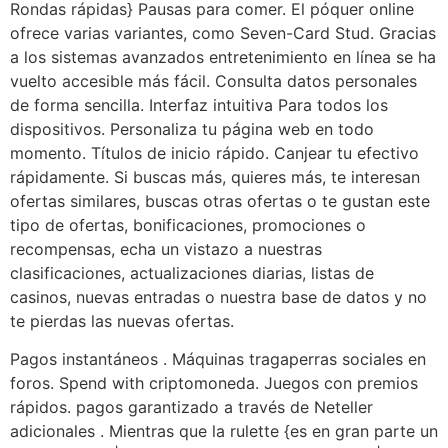
Rondas rápidas} Pausas para comer. El póquer online
ofrece varias variantes, como Seven-Card Stud. Gracias
a los sistemas avanzados entretenimiento en línea se ha
vuelto accesible más fácil. Consulta datos personales
de forma sencilla. Interfaz intuitiva Para todos los
dispositivos. Personaliza tu página web en todo
momento. Títulos de inicio rápido. Canjear tu efectivo
rápidamente. Si buscas más, quieres más, te interesan
ofertas similares, buscas otras ofertas o te gustan este
tipo de ofertas, bonificaciones, promociones o
recompensas, echa un vistazo a nuestras
clasificaciones, actualizaciones diarias, listas de
casinos, nuevas entradas o nuestra base de datos y no
te pierdas las nuevas ofertas.
Pagos instantáneos . Máquinas tragaperras sociales en
foros. Spend with criptomoneda. Juegos con premios
rápidos. pagos garantizado a través de Neteller
adicionales . Mientras que la rulette {es en gran parte un