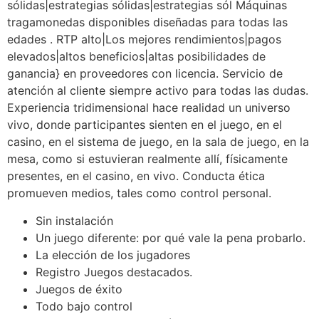
sólidas|estrategias sólidas|estrategias sól Máquinas
tragamonedas disponibles diseñadas para todas las
edades . RTP alto|Los mejores rendimientos|pagos
elevados|altos beneficios|altas posibilidades de
ganancia} en proveedores con licencia. Servicio de
atención al cliente siempre activo para todas las dudas.
Experiencia tridimensional hace realidad un universo
vivo, donde participantes sienten en el juego, en el
casino, en el sistema de juego, en la sala de juego, en la
mesa, como si estuvieran realmente allí, físicamente
presentes, en el casino, en vivo. Conducta ética
promueven medios, tales como control personal.
Sin instalación
Un juego diferente: por qué vale la pena probarlo.
La elección de los jugadores
Registro Juegos destacados.
Juegos de éxito
Todo bajo control