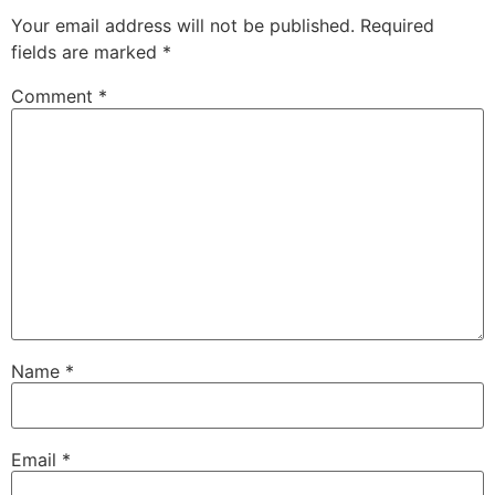
Your email address will not be published.
Required
fields are marked
*
Comment
*
Name
*
Email
*