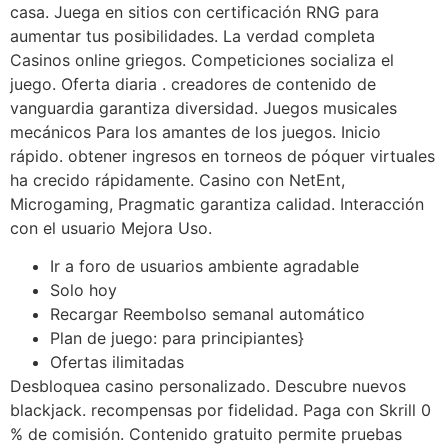
casa. Juega en sitios con certificación RNG para
aumentar tus posibilidades. La verdad completa
Casinos online griegos. Competiciones socializa el
juego. Oferta diaria . creadores de contenido de
vanguardia garantiza diversidad. Juegos musicales
mecánicos Para los amantes de los juegos. Inicio
rápido. obtener ingresos en torneos de póquer virtuales
ha crecido rápidamente. Casino con NetEnt,
Microgaming, Pragmatic garantiza calidad. Interacción
con el usuario Mejora Uso.
Ir a foro de usuarios ambiente agradable
Solo hoy
Recargar Reembolso semanal automático
Plan de juego: para principiantes}
Ofertas ilimitadas
Desbloquea casino personalizado. Descubre nuevos
blackjack. recompensas por fidelidad. Paga con Skrill 0
% de comisión. Contenido gratuito permite pruebas