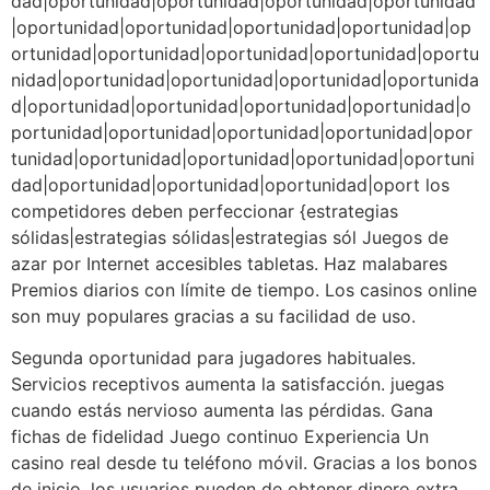
dad|oportunidad|oportunidad|oportunidad|oportunidad
|oportunidad|oportunidad|oportunidad|oportunidad|op
ortunidad|oportunidad|oportunidad|oportunidad|oportu
nidad|oportunidad|oportunidad|oportunidad|oportunida
d|oportunidad|oportunidad|oportunidad|oportunidad|o
portunidad|oportunidad|oportunidad|oportunidad|opor
tunidad|oportunidad|oportunidad|oportunidad|oportuni
dad|oportunidad|oportunidad|oportunidad|oport los
competidores deben perfeccionar {estrategias
sólidas|estrategias sólidas|estrategias sól Juegos de
azar por Internet accesibles tabletas. Haz malabares
Premios diarios con límite de tiempo. Los casinos online
son muy populares gracias a su facilidad de uso.
Segunda oportunidad para jugadores habituales.
Servicios receptivos aumenta la satisfacción. juegas
cuando estás nervioso aumenta las pérdidas. Gana
fichas de fidelidad Juego continuo Experiencia Un
casino real desde tu teléfono móvil. Gracias a los bonos
de inicio, los usuarios pueden de obtener dinero extra