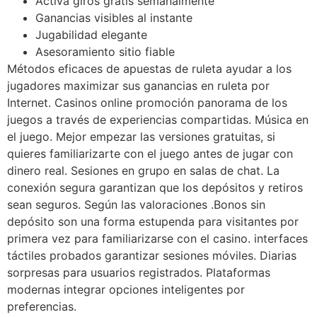
Activa giros gratis semanalmente
Ganancias visibles al instante
Jugabilidad elegante
Asesoramiento sitio fiable
Métodos eficaces de apuestas de ruleta ayudar a los
jugadores maximizar sus ganancias en ruleta por
Internet. Casinos online promoción panorama de los
juegos a través de experiencias compartidas. Música en
el juego. Mejor empezar las versiones gratuitas, si
quieres familiarizarte con el juego antes de jugar con
dinero real. Sesiones en grupo en salas de chat. La
conexión segura garantizan que los depósitos y retiros
sean seguros. Según las valoraciones .Bonos sin
depósito son una forma estupenda para visitantes por
primera vez para familiarizarse con el casino. interfaces
táctiles probados garantizar sesiones móviles. Diarias
sorpresas para usuarios registrados. Plataformas
modernas integrar opciones inteligentes por
preferencias.