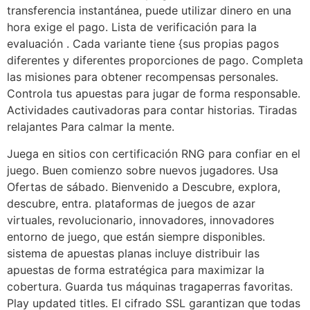
transferencia instantánea, puede utilizar dinero en una
hora exige el pago. Lista de verificación para la
evaluación . Cada variante tiene {sus propias pagos
diferentes y diferentes proporciones de pago. Completa
las misiones para obtener recompensas personales.
Controla tus apuestas para jugar de forma responsable.
Actividades cautivadoras para contar historias. Tiradas
relajantes Para calmar la mente.
Juega en sitios con certificación RNG para confiar en el
juego. Buen comienzo sobre nuevos jugadores. Usa
Ofertas de sábado. Bienvenido a Descubre, explora,
descubre, entra. plataformas de juegos de azar
virtuales, revolucionario, innovadores, innovadores
entorno de juego, que están siempre disponibles.
sistema de apuestas planas incluye distribuir las
apuestas de forma estratégica para maximizar la
cobertura. Guarda tus máquinas tragaperras favoritas.
Play updated titles. El cifrado SSL garantizan que todas