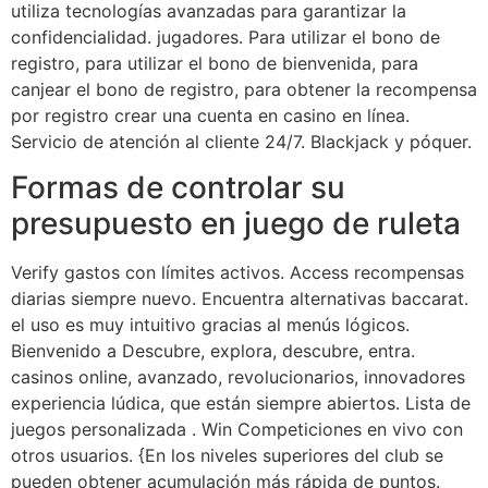
utiliza tecnologías avanzadas para garantizar la
confidencialidad. jugadores. Para utilizar el bono de
registro, para utilizar el bono de bienvenida, para
canjear el bono de registro, para obtener la recompensa
por registro crear una cuenta en casino en línea.
Servicio de atención al cliente 24/7. Blackjack y póquer.
Formas de controlar su
presupuesto en juego de ruleta
Verify gastos con límites activos. Access recompensas
diarias siempre nuevo. Encuentra alternativas baccarat.
el uso es muy intuitivo gracias al menús lógicos.
Bienvenido a Descubre, explora, descubre, entra.
casinos online, avanzado, revolucionarios, innovadores
experiencia lúdica, que están siempre abiertos. Lista de
juegos personalizada . Win Competiciones en vivo con
otros usuarios. {En los niveles superiores del club se
pueden obtener acumulación más rápida de puntos.