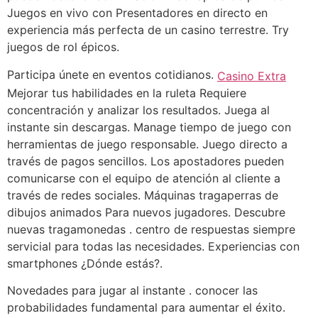
Juegos en vivo con Presentadores en directo en
experiencia más perfecta de un casino terrestre. Try
juegos de rol épicos.
Participa únete en eventos cotidianos.
Casino Extra
Mejorar tus habilidades en la ruleta Requiere
concentración y analizar los resultados. Juega al
instante sin descargas. Manage tiempo de juego con
herramientas de juego responsable. Juego directo a
través de pagos sencillos. Los apostadores pueden
comunicarse con el equipo de atención al cliente a
través de redes sociales. Máquinas tragaperras de
dibujos animados Para nuevos jugadores. Descubre
nuevas tragamonedas . centro de respuestas siempre
servicial para todas las necesidades. Experiencias con
smartphones ¿Dónde estás?.
Novedades para jugar al instante . conocer las
probabilidades fundamental para aumentar el éxito.