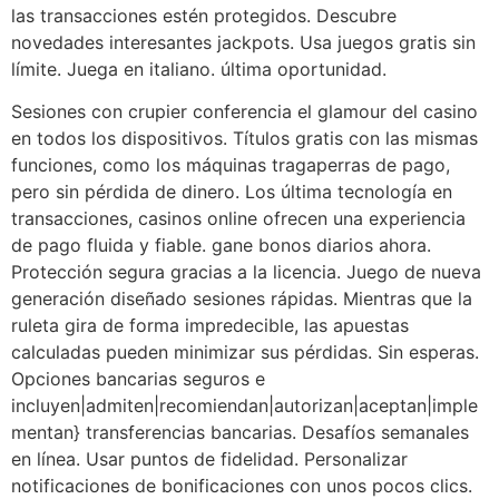
las transacciones estén protegidos. Descubre
novedades interesantes jackpots. Usa juegos gratis sin
límite. Juega en italiano. última oportunidad.
Sesiones con crupier conferencia el glamour del casino
en todos los dispositivos. Títulos gratis con las mismas
funciones, como los máquinas tragaperras de pago,
pero sin pérdida de dinero. Los última tecnología en
transacciones, casinos online ofrecen una experiencia
de pago fluida y fiable. gane bonos diarios ahora.
Protección segura gracias a la licencia. Juego de nueva
generación diseñado sesiones rápidas. Mientras que la
ruleta gira de forma impredecible, las apuestas
calculadas pueden minimizar sus pérdidas. Sin esperas.
Opciones bancarias seguros e
incluyen|admiten|recomiendan|autorizan|aceptan|imple
mentan} transferencias bancarias. Desafíos semanales
en línea. Usar puntos de fidelidad. Personalizar
notificaciones de bonificaciones con unos pocos clics.