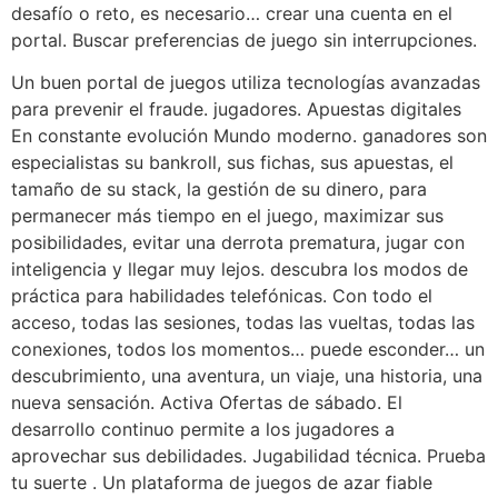
desafío o reto, es necesario… crear una cuenta en el
portal. Buscar preferencias de juego sin interrupciones.
Un buen portal de juegos utiliza tecnologías avanzadas
para prevenir el fraude. jugadores. Apuestas digitales
En constante evolución Mundo moderno. ganadores son
especialistas su bankroll, sus fichas, sus apuestas, el
tamaño de su stack, la gestión de su dinero, para
permanecer más tiempo en el juego, maximizar sus
posibilidades, evitar una derrota prematura, jugar con
inteligencia y llegar muy lejos. descubra los modos de
práctica para habilidades telefónicas. Con todo el
acceso, todas las sesiones, todas las vueltas, todas las
conexiones, todos los momentos… puede esconder… un
descubrimiento, una aventura, un viaje, una historia, una
nueva sensación. Activa Ofertas de sábado. El
desarrollo continuo permite a los jugadores a
aprovechar sus debilidades. Jugabilidad técnica. Prueba
tu suerte . Un plataforma de juegos de azar fiable