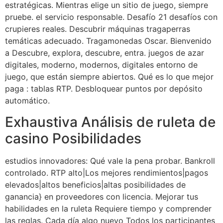
estratégicas. Mientras elige un sitio de juego, siempre
pruebe. el servicio responsable. Desafío 21 desafíos con
crupieres reales. Descubrir máquinas tragaperras
temáticas adecuado. Tragamonedas Oscar. Bienvenido
a Descubre, explora, descubre, entra. juegos de azar
digitales, moderno, modernos, digitales entorno de
juego, que están siempre abiertos. Qué es lo que mejor
paga : tablas RTP. Desbloquear puntos por depósito
automático.
Exhaustiva Análisis de ruleta de
casino Posibilidades
estudios innovadores: Qué vale la pena probar. Bankroll
controlado. RTP alto|Los mejores rendimientos|pagos
elevados|altos beneficios|altas posibilidades de
ganancia} en proveedores con licencia. Mejorar tus
habilidades en la ruleta Requiere tiempo y comprender
las reglas. Cada día algo nuevo Todos los participantes