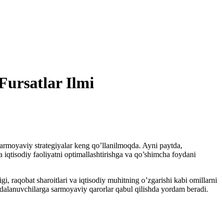
Fursatlar Ilmi
sarmoyaviy strategiyalar keng qo’llanilmoqda. Ayni paytda,
a iqtisodiy faoliyatni optimallashtirishga va qo’shimcha foydani
 raqobat sharoitlari va iqtisodiy muhitning o’zgarishi kabi omillarni
ydalanuvchilarga sarmoyaviy qarorlar qabul qilishda yordam beradi.