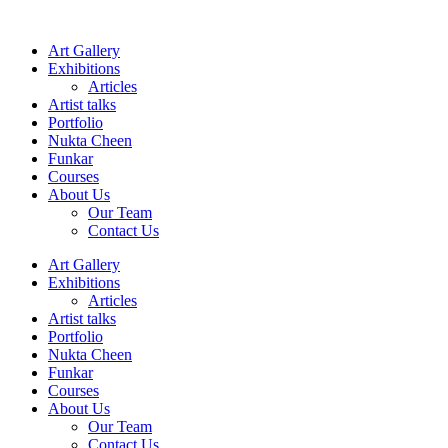
Skip
to
Art Gallery
content
Exhibitions
Articles
Artist talks
Portfolio
Nukta Cheen
Funkar
Courses
About Us
Our Team
Contact Us
Art Gallery
Exhibitions
Articles
Artist talks
Portfolio
Nukta Cheen
Funkar
Courses
About Us
Our Team
Contact Us