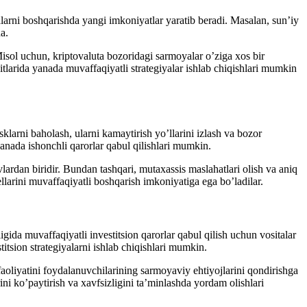
larni boshqarishda yangi imkoniyatlar yaratib beradi. Masalan, sun’iy
a.
Misol uchun, kriptovaluta bozoridagi sarmoyalar o’ziga xos bir
tlarida yanada muvaffaqiyatli strategiyalar ishlab chiqishlari mumkin
larni baholash, ularni kamaytirish yo’llarini izlash va bozor
yanada ishonchli qarorlar qabul qilishlari mumkin.
ardan biridir. Bundan tashqari, mutaxassis maslahatlari olish va aniq
larini muvaffaqiyatli boshqarish imkoniyatiga ega bo’ladilar.
da muvaffaqiyatli investitsion qarorlar qabul qilish uchun vositalar
titsion strategiyalarni ishlab chiqishlari mumkin.
faoliyatini foydalanuvchilarining sarmoyaviy ehtiyojlarini qondirishga
ini ko’paytirish va xavfsizligini ta’minlashda yordam olishlari