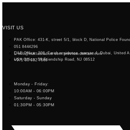
VISIT US
PAK Office: 431-K, street 5/1, block D, National Police Foun
051 8444296
UAE Office: 308, Farah residence, warsan 4, Dubai, United 
info@nuktastudios-com.preview-domain.com
USA Office: 59 Friendship Road, NJ 08512
+971 50 632 7566
Monday - Friday:
10:00AM - 06:00PM
Saturday - Sunday
01:30PM - 05:30PM