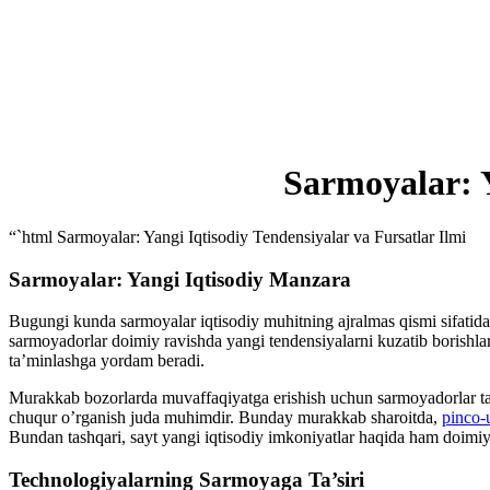
Sarmoyalar: Y
“`html Sarmoyalar: Yangi Iqtisodiy Tendensiyalar va Fursatlar Ilmi
Sarmoyalar: Yangi Iqtisodiy Manzara
Bugungi kunda sarmoyalar iqtisodiy muhitning ajralmas qismi sifatida
sarmoyadorlar doimiy ravishda yangi tendensiyalarni kuzatib borishlari
ta’minlashga yordam beradi.
Murakkab bozorlarda muvaffaqiyatga erishish uchun sarmoyadorlar tahl
chuqur o’rganish juda muhimdir. Bunday murakkab sharoitda,
pinco-
Bundan tashqari, sayt yangi iqtisodiy imkoniyatlar haqida ham doimiy
Technologiyalarning Sarmoyaga Ta’siri