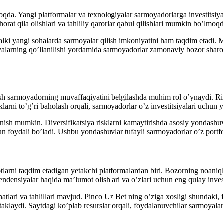
oqda. Yangi platformalar va texnologiyalar sarmoyadorlarga investitsiya
horat qila olishlari va tahliliy qarorlar qabul qilishlari mumkin bo’lmoqd
balki yangi sohalarda sarmoyalar qilish imkoniyatini ham taqdim etadi. 
iyalarning qo’llanilishi yordamida sarmoyadorlar zamonaviy bozor sharoi
ish sarmoyadorning muvaffaqiyatini belgilashda muhim rol o’ynaydi. Risk
larni to’g’ri baholash orqali, sarmoyadorlar o’z investitsiyalari uchun 
nish mumkin. Diversifikatsiya risklarni kamaytirishda asosiy yondashuvl
un foydali bo’ladi. Ushbu yondashuvlar tufayli sarmoyadorlar o’z portfel
ni taqdim etadigan yetakchi platformalardan biri. Bozorning noaniqligi
 tendensiyalar haqida ma’lumot olishlari va o’zlari uchun eng qulay inves
atlari va tahlillari mavjud. Pinco Uz Bet ning o’ziga xosligi shundaki, 
taklaydi. Saytdagi ko’plab resurslar orqali, foydalanuvchilar sarmoyalar