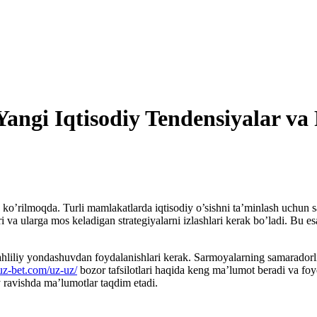
angi Iqtisodiy Tendensiyalar va 
 ko’rilmoqda. Turli mamlakatlarda iqtisodiy o’sishni ta’minlash uchun 
 va ularga mos keladigan strategiyalarni izlashlari kerak bo’ladi. Bu es
iliy yondashuvdan foydalanishlari kerak. Sarmoyalarning samaradorligi,
uz-bet.com/uz-uz/
bozor tafsilotlari haqida keng ma’lumot beradi va fo
 ravishda ma’lumotlar taqdim etadi.