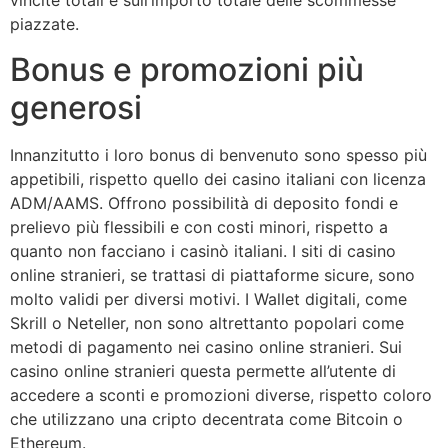
vincite totali e sull’importo totale delle scommesse
piazzate.
Bonus e promozioni più
generosi
Innanzitutto i loro bonus di benvenuto sono spesso più
appetibili, rispetto quello dei casino italiani con licenza
ADM/AAMS. Offrono possibilità di deposito fondi e
prelievo più flessibili e con costi minori, rispetto a
quanto non facciano i casinò italiani. I siti di casino
online stranieri, se trattasi di piattaforme sicure, sono
molto validi per diversi motivi. I Wallet digitali, come
Skrill o Neteller, non sono altrettanto popolari come
metodi di pagamento nei casino online stranieri. Sui
casino online stranieri questa permette all’utente di
accedere a sconti e promozioni diverse, rispetto coloro
che utilizzano una cripto decentrata come Bitcoin o
Ethereum.