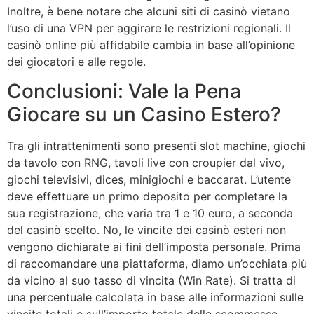
Inoltre, è bene notare che alcuni siti di casinò vietano
l’uso di una VPN per aggirare le restrizioni regionali. Il
casinò online più affidabile cambia in base all’opinione
dei giocatori e alle regole.
Conclusioni: Vale la Pena
Giocare su un Casino Estero?
Tra gli intrattenimenti sono presenti slot machine, giochi
da tavolo con RNG, tavoli live con croupier dal vivo,
giochi televisivi, dices, minigiochi e baccarat. L’utente
deve effettuare un primo deposito per completare la
sua registrazione, che varia tra 1 e 10 euro, a seconda
del casinò scelto. No, le vincite dei casinò esteri non
vengono dichiarate ai fini dell’imposta personale. Prima
di raccomandare una piattaforma, diamo un’occhiata più
da vicino al suo tasso di vincita (Win Rate). Si tratta di
una percentuale calcolata in base alle informazioni sulle