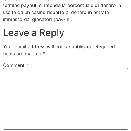
termine payout, si intende la percentuale di denaro in
uscita da un casinò rispetto al denaro in entrata
immesso dai giocatori (pay-in).
Leave a Reply
Your email address will not be published.
Required
fields are marked
*
Comment
*