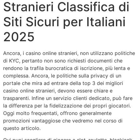
Stranieri Classifica di
Siti Sicuri per Italiani
2025
Ancora, i casino online stranieri, non utilizzano politiche
di KYC, pertanto non sono richiesti documenti che
rendono la trafila burocratica di iscrizione, più lenta e
complessa. Ancora, le politiche sulla privacy di un
portale che mira ad entrare della top 3 dei migliori
casino online stranieri, devono essere chiare e
trasparenti. Infine un servizio clienti dedicato, può fare
la differenza per la fidelizzazione dei propri giocatori.
Oggi molto frequentati, offrono generalmente
promozioni vantaggiose che vedremo nel corso di
questo articolo.