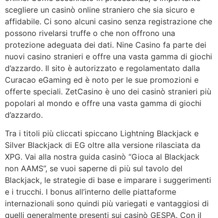
scegliere un casinò online straniero che sia sicuro e
affidabile. Ci sono alcuni casino senza registrazione che
possono rivelarsi truffe o che non offrono una
protezione adeguata dei dati. Nine Casino fa parte dei
nuovi casino stranieri e offre una vasta gamma di giochi
d’azzardo. Il sito è autorizzato e regolamentato dalla
Curacao eGaming ed è noto per le sue promozioni e
offerte speciali. ZetCasino è uno dei casinò stranieri più
popolari al mondo e offre una vasta gamma di giochi
d’azzardo.
Tra i titoli più cliccati spiccano Lightning Blackjack e
Silver Blackjack di EG oltre alla versione rilasciata da
XPG. Vai alla nostra guida casinò “Gioca al Blackjack
non AAMS”, se vuoi saperne di più sul tavolo del
Blackjack, le strategie di base e imparare i suggerimenti
e i trucchi. I bonus all’interno delle piattaforme
internazionali sono quindi più variegati e vantaggiosi di
quelli generalmente presenti sui casinò GESPA. Con il