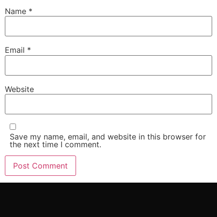
Name
*
Email
*
Website
Save my name, email, and website in this browser for
the next time I comment.