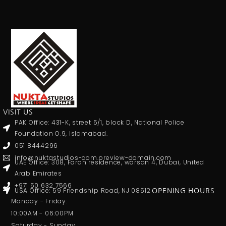
VISIT US
PAK Office: 431-K, street 5/1, block D, National Police
Foundation O.9, Islamabad.
051 8444296
info@nuktastudios-com.preview-domain.com
UAE Office: 308, Farah residence, warsan 4, Dubai, United
Arab Emirates
+971 50 632 7566
USA Office: 59 Friendship Road, NJ 08512
OPENING HOURS
Monday - Friday:
10:00AM - 06:00PM
Saturday - Sunday