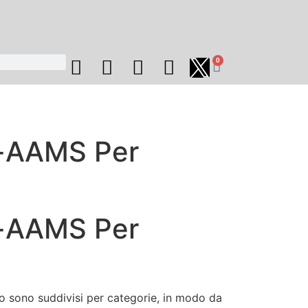
0
n-AAMS Per
n-AAMS Per
so sono suddivisi per categorie, in modo da