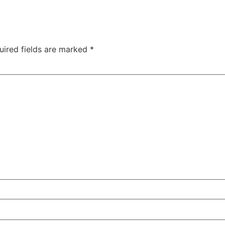
uired fields are marked
*