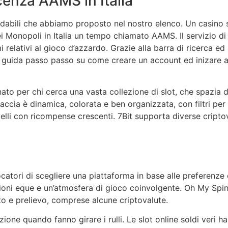
cenza AAMS in Italia
idabili che abbiamo proposto nel nostro elenco. Un casino
i Monopoli in Italia un tempo chiamato AAMS. Il servizio di
relativi al gioco d’azzardo. Grazie alla barra di ricerca ed a
ra guida passo passo su come creare un account ed inizare a 
o per chi cerca una vasta collezione di slot, che spazia dai 
cia è dinamica, colorata e ben organizzata, con filtri per pr
velli con ricompense crescenti. 7Bit supporta diverse cripto
catori di scegliere una piattaforma in base alle preferenze e
zioni eque e un’atmosfera di gioco coinvolgente. Oh My Spi
to e prelievo, comprese alcune criptovalute.
ione quando fanno girare i rulli. Le slot online soldi veri han