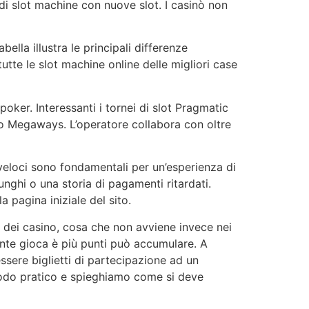
 di slot machine con nuove slot. I casinò non
lla illustra le principali differenze
tutte le slot machine online delle migliori case
oker. Interessanti i tornei di slot Pragmatic
no Megaways. L’operatore collabora con oltre
o veloci sono fondamentali per un’esperienza di
unghi o una storia di pagamenti ritardati.
a pagina iniziale del sito.
 dei casino, cosa che non avviene invece nei
tente gioca è più punti può accumulare. A
ssere biglietti di partecipazione ad un
 modo pratico e spieghiamo come si deve