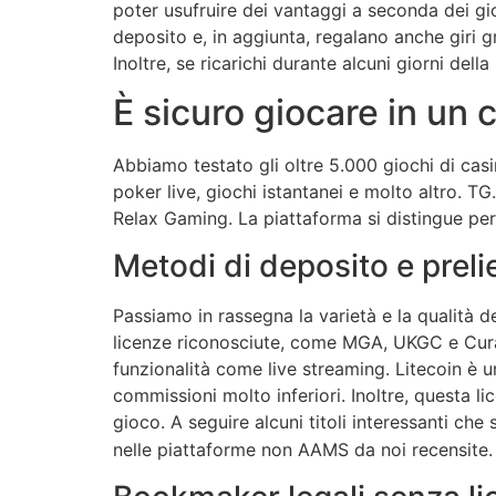
poter usufruire dei vantaggi a seconda dei g
deposito e, in aggiunta, regalano anche giri gr
Inoltre, se ricarichi durante alcuni giorni dell
È sicuro giocare in un
Abbiamo testato gli oltre 5.000 giochi di casin
poker live, giochi istantanei e molto altro. TG
Relax Gaming. La piattaforma si distingue per 
Metodi di deposito e prel
Passiamo in rassegna la varietà e la qualità d
licenze riconosciute, come MGA, UKGC e Curaç
funzionalità come live streaming. Litecoin è un
commissioni molto inferiori. Inoltre, questa 
gioco. A seguire alcuni titoli interessanti ch
nelle piattaforme non AAMS da noi recensite.