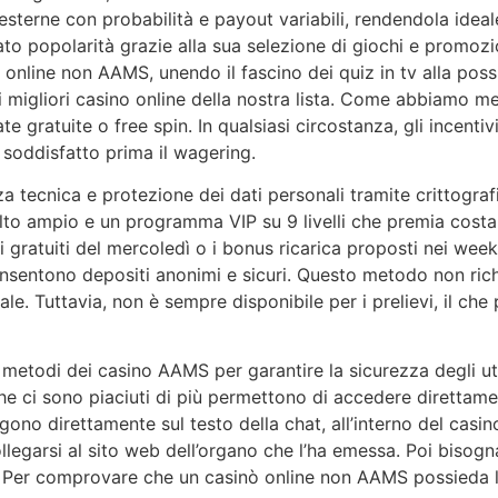
terne con probabilità e payout variabili, rendendola ideale 
popolarità grazie alla sua selezione di giochi e promozioni
online non AAMS, unendo il fascino dei quiz in tv alla possib
 nei migliori casino online della nostra lista. Come abbiamo
 gratuite o free spin. In qualsiasi circostanza, gli incentiv
 soddisfatto prima il wagering.
za tecnica e protezione dei dati personali tramite crittograf
olto ampio e un programma VIP su 9 livelli che premia cost
ri gratuiti del mercoledì o i bonus ricarica proposti nei w
entono depositi anonimi e sicuri. Questo metodo non richi
le. Tuttavia, non è sempre disponibile per i prelievi, il ch
i metodi dei casino AAMS per garantire la sicurezza degli ut
e ci sono piaciuti di più permettono di accedere direttam
ggono direttamente sul testo della chat, all’interno del casi
llegarsi al sito web dell’organo che l’ha emessa. Poi bisogn
o. Per comprovare che un casinò online non AAMS possieda la