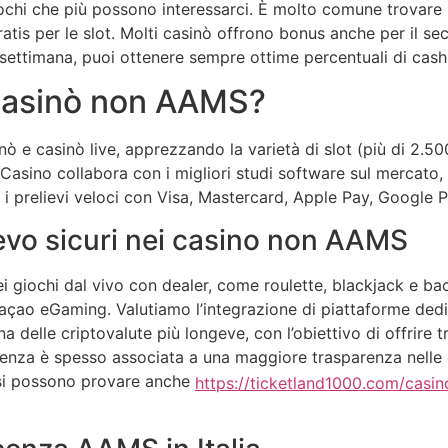
iochi che più possono interessarci. È molto comune trovare
atis per le slot. Molti casinò offrono bonus anche per il se
a settimana, puoi ottenere sempre ottime percentuali di cashba
 casinò non AAMS?
ò e casinò live, apprezzando la varietà di slot (più di 2.500
.Casino collabora con i migliori studi software sul mercato, 
i prelievi veloci con Visa, Mastercard, Apple Pay, Google Pa
ievo sicuri nei casino non AAMS
ei giochi dal vivo con dealer, come roulette, blackjack e ba
ao eGaming. Valutiamo l’integrazione di piattaforme dedica
a delle criptovalute più longeve, con l’obiettivo di offrire t
licenza è spesso associata a una maggiore trasparenza nelle
e si possono provare anche
https://ticketland1000.com/casi