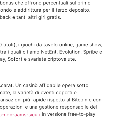
 bonus che offrono percentuali sul primo
condo e addirittura per il terzo deposito.
ck e tanti altri giri gratis.
 titoli), i giochi da tavolo online, game show,
tra i quali citiamo NetEnt, Evolution, Spribe e
y, Sofort e svariate criptovalute.
ccarat. Un casinò affidabile opera sotto
te, la varietà di eventi coperti e
ransazioni più rapide rispetto al Bitcoin e con
 operazioni e una gestione responsabile del
in versione free-to-play
no-non-aams-sicuri