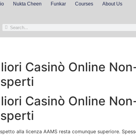
io
Nukta Cheen
Funkar
Courses
About Us
liori Casinò Online No
Esperti
liori Casinò Online No
Esperti
 rispetto alla licenza AAMS resta comunque superiore. Spes