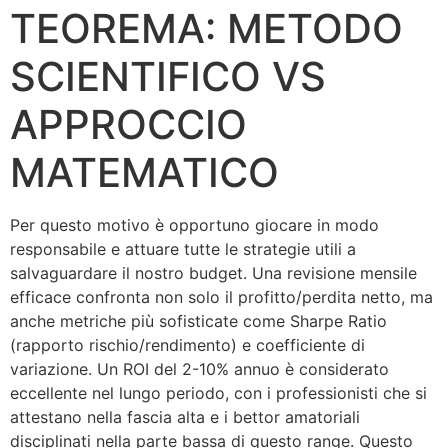
TEOREMA: METODO
SCIENTIFICO VS
APPROCCIO
MATEMATICO
Per questo motivo è opportuno giocare in modo
responsabile e attuare tutte le strategie utili a
salvaguardare il nostro budget. Una revisione mensile
efficace confronta non solo il profitto/perdita netto, ma
anche metriche più sofisticate come Sharpe Ratio
(rapporto rischio/rendimento) e coefficiente di
variazione. Un ROI del 2-10% annuo è considerato
eccellente nel lungo periodo, con i professionisti che si
attestano nella fascia alta e i bettor amatoriali
disciplinati nella parte bassa di questo range. Questo