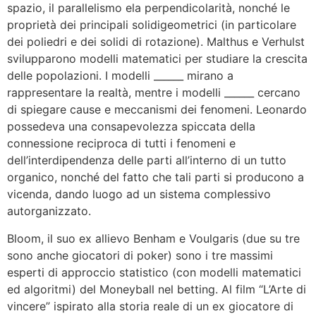
spazio, il parallelismo ela perpendicolarità, nonché le
proprietà dei principali solidigeometrici (in particolare
dei poliedri e dei solidi di rotazione). Malthus e Verhulst
svilupparono modelli matematici per studiare la crescita
delle popolazioni. I modelli ______ mirano a
rappresentare la realtà, mentre i modelli ______ cercano
di spiegare cause e meccanismi dei fenomeni. Leonardo
possedeva una consapevolezza spiccata della
connessione reciproca di tutti i fenomeni e
dell’interdipendenza delle parti all’interno di un tutto
organico, nonché del fatto che tali parti si producono a
vicenda, dando luogo ad un sistema complessivo
autorganizzato.
Bloom, il suo ex allievo Benham e Voulgaris (due su tre
sono anche giocatori di poker) sono i tre massimi
esperti di approccio statistico (con modelli matematici
ed algoritmi) del Moneyball nel betting. Al film “L’Arte di
vincere” ispirato alla storia reale di un ex giocatore di