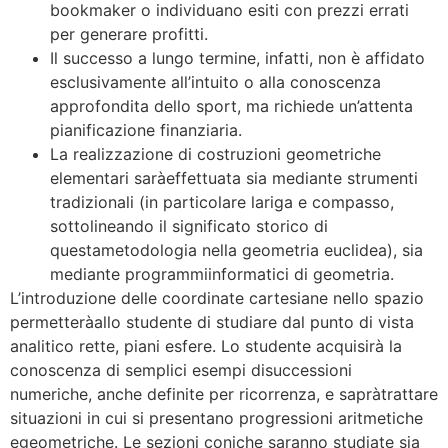
bookmaker o individuano esiti con prezzi errati
per generare profitti.
Il successo a lungo termine, infatti, non è affidato
esclusivamente all’intuito o alla conoscenza
approfondita dello sport, ma richiede un’attenta
pianificazione finanziaria.
La realizzazione di costruzioni geometriche
elementari saràeffettuata sia mediante strumenti
tradizionali (in particolare lariga e compasso,
sottolineando il significato storico di
questametodologia nella geometria euclidea), sia
mediante programmiinformatici di geometria.
L’introduzione delle coordinate cartesiane nello spazio
permetteràallo studente di studiare dal punto di vista
analitico rette, piani esfere. Lo studente acquisirà la
conoscenza di semplici esempi disuccessioni
numeriche, anche definite per ricorrenza, e sapràtrattare
situazioni in cui si presentano progressioni aritmetiche
egeometriche. Le sezioni coniche saranno studiate sia