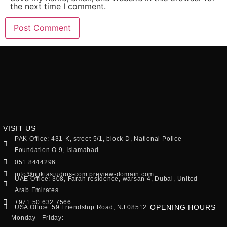
the next time I comment.
VISIT US
PAK Office: 431-K, street 5/1, block D, National Police
Foundation O.9, Islamabad.
051 8444296
info@nuktastudios-com.preview-domain.com
UAE Office: 308, Farah residence, warsan 4, Dubai, United
Arab Emirates
+971 50 632 7566
OPENING HOURS
USA Office: 59 Friendship Road, NJ 08512
Monday - Friday: