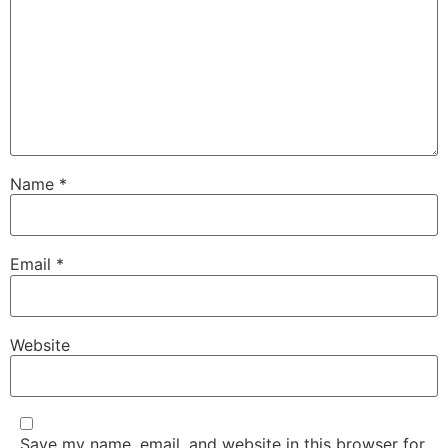
Name
*
Email
*
Website
Save my name, email, and website in this browser for