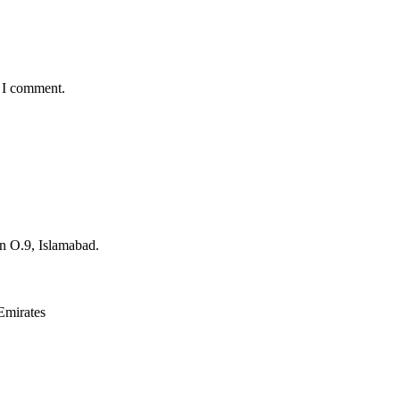
e I comment.
on O.9, Islamabad.
Emirates