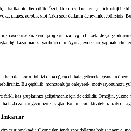
harika bir alternatiftir. Özellikle son yıllarda gelişen teknoloji ile bir
oga, pilates, aerobik gibi farklı spor dallarını deneyimleyebilirsiniz. B
laması olmadan, kendi programınıza uygun bir şekilde çalışabilmenizdir
alışkanlığı kazanmanıza yardımcı olur. Ayrıca, evde spor yapmak için her
rmak hem de spor rutininizi daha eğlenceli hale getirmek açısından öneml
verebilirsiniz. Bu çeşitlilik, monotonluğu önleyerek, motivasyonunuzu y
farklı kas gruplarınızı geliştirmeniz için de etkilidir. Örneğin, yüzme 
daha fazla zaman geçirmenizi sağlar. Bu tür spor aktiviteleri, fiziksel sağ
n İmkanlar
neyimler sunmaktadır. Oyuncular, farklı spor dallarına bahis yaparak, spo