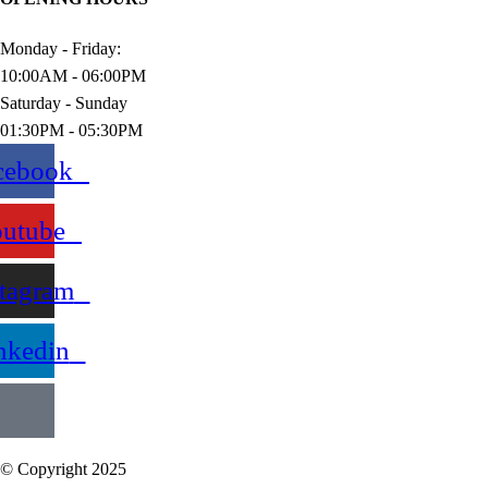
Monday - Friday:
10:00AM - 06:00PM
Saturday - Sunday
01:30PM - 05:30PM
cebook
utube
stagram
nkedin
© Copyright 2025