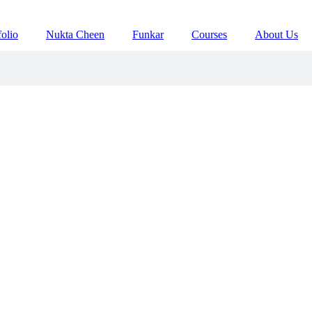
folio
Nukta Cheen
Funkar
Courses
About Us