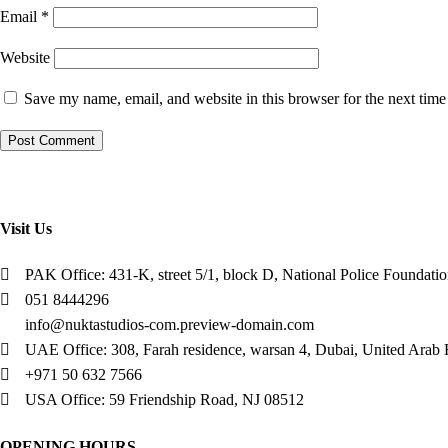
Email
*
Website
Save my name, email, and website in this browser for the next tim
Visit Us
PAK Office: 431-K, street 5/1, block D, National Police Foundati
051 8444296
info@nuktastudios-com.preview-domain.com
UAE Office: 308, Farah residence, warsan 4, Dubai, United Arab 
+971 50 632 7566
USA Office: 59 Friendship Road, NJ 08512
OPENING HOURS