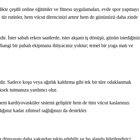
likte çeşitli online eğitimler ve fitness uygulamaları, evde spor yapmayı
u tür rutinler, hem vücut direncinizi artırır hem de gününüzü daha zinde
. İster sabah erken saatlerde, ister akşam iş dönüşü, günün istediğiniz
hangi bir pahalı ekipmana ihtiyacınız yoktur; temel bir yoga matı ve
idir. Sadece koşu veya ağırlık kaldırma gibi tek bir türe odaklanmak
üksek tutmanıza yardımcı olur.
hem kardiyovasküler sistemi geliştirir hem de tüm vücut kaslarınızı
lığınız kadar zihinsel sağlığınızı da destekler.
r dünyasını daha yakından takip edebilir ve bu alanda bilgilendirici