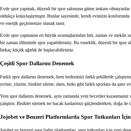
Evde spor yapmak, düzenli bir spor salonuna gitme imkanı olmayanlar için 
oldukça kolaylaştırmıştır. Bunlar sayesinde, kendi evinizin konforunda y
ve enerjik geçirmenize olanak tanır.
Evde spor yapmanın en büyük avantajlarından biri, zaman ve mekân sınır
bir zaman diliminde spor yapabilirsiniz. Bu esneklik, düzenli bir spor 
birkaç küçük ağırlık ile başlayabilirsiniz.
Çeşitli Spor Dallarını Denemek
Farklı spor dallarını denemek, hem bedeninizi farklı şekillerde çalıştı
yerine, yüzme, bisiklet sürme, dans, boks gibi farklı sporlara da şans 
Yeni spor dallarını denemek, aynı zamanda yeni beceriler kazanmanız ve 
çalıştırır. Bisiklet sürmek ise bacak kaslarınızı güçlendirirken, doğa ile 
Jojobet ve Benzeri Platformlarda Spor Tutkunları İçi
Jojobet ve benzeri spor bahis platformları, spor tutkunları için yeni de