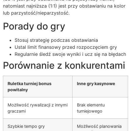
natomiast najniższa (1:1) jest przy obstawianiu na kolor
lub parzystość/nieparzystość.
Porady do gry
Stosuj strategię podczas obstawiania
Ustal limit finansowy przed rozpoczęciem gry
Regularnie śledź swoje wyniki i ucz się na błędach
Porównanie z konkurentami
Ruletka turniej bonus
Inne gry kasynowe
powitalny
Możliwość rywalizacji z innymi
Brak elementu
graczami
turniejowego
Szybkie tempo gry
Możliwość planowania