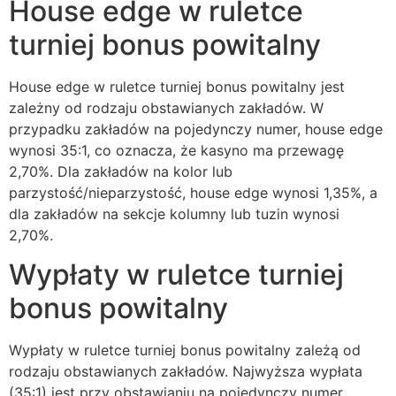
House edge w ruletce
turniej bonus powitalny
House edge w ruletce turniej bonus powitalny jest
zależny od rodzaju obstawianych zakładów. W
przypadku zakładów na pojedynczy numer, house edge
wynosi 35:1, co oznacza, że kasyno ma przewagę
2,70%. Dla zakładów na kolor lub
parzystość/nieparzystość, house edge wynosi 1,35%, a
dla zakładów na sekcje kolumny lub tuzin wynosi
2,70%.
Wypłaty w ruletce turniej
bonus powitalny
Wypłaty w ruletce turniej bonus powitalny zależą od
rodzaju obstawianych zakładów. Najwyższa wypłata
(35:1) jest przy obstawianiu na pojedynczy numer,